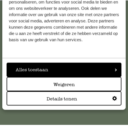
personaliseren, om functies voor social media te bieden en
Bekijk alle 62 winkels
om ons websiteverkeer te analyseren. Ook delen we
informatie over uw gebruik van onze site met onze partners
voor social media, adverteren en analyse. Deze partners
kunnen deze gegevens combineren met andere informatie
Klantenservice
die u aan ze heeft verstrekt of die ze hebben verzameld op
basis van uw gebruik van hun services.
Voor vragen, tips of hulp kun je contact opnemen met onze
klantenservice. Of bekijk hier het antwoord op de
meestgestelde vragen
.
Alles toestaan
klantenservice@dille-kamille.com
Weigeren
Online Klantenservice
Details tonen