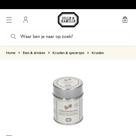
Mijn account
gebaseerd op 1 beoordeling
Home
Eten & drinken
Kruiden & specerijen
Kruiden
5
4
3
2
1
2 december 2023
Enkel een score, geen toelichting gege