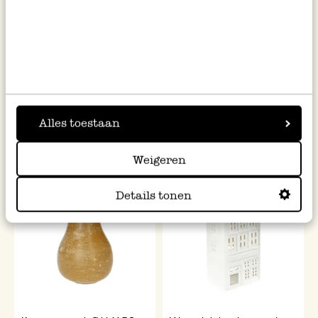
Inpakpapier, dieren, 70 x 250
Dinerkaars, kaki, 27 cm
cm
2,95
1,10
Alles toestaan
1,18 / l
Weigeren
Details tonen
%