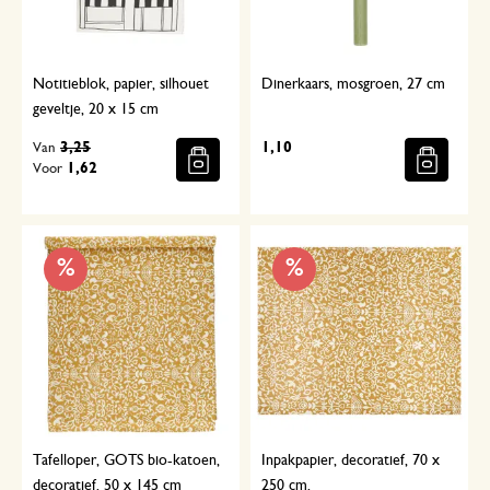
Notitieblok, papier, silhouet
Dinerkaars, mosgroen, 27 cm
geveltje, 20 x 15 cm
3,25
1,10
Van
1,62
Voor
%
%
Tafelloper, GOTS bio-katoen,
Inpakpapier, decoratief, 70 x
decoratief, 50 x 145 cm
250 cm,