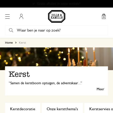
Mijn account
Home
Kerst
Kerst
Samen de kerstboom optuigen, de adventskaars branden, kerstrecepten koken, de tafel mooi dekken… Wij genieten volop van kerst! Laat je inspireren door een van onze nieuwe kerstthema’s of bekijk onze kerstdecoratie en cadeau-ideeën.
Meer
Kerstdecoratie
Onze kerstthema's
Kerstservies o