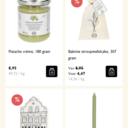
%
Pistache crème, 180 gram
Bakmix stroopwafelcake, 307
gram
8,95
8,95
Van
49,72 / kg
4,47
Voor
14,56 / kg
%