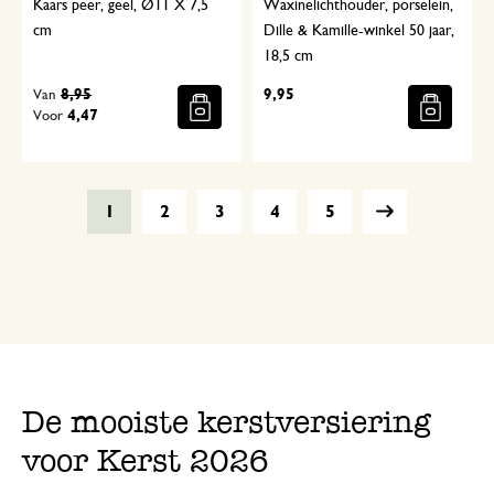
Kaars peer, geel, Ø11 X 7,5
Waxinelichthouder, porselein,
cm
Dille & Kamille-winkel 50 jaar,
18,5 cm
8,95
9,95
Van
4,47
Voor
1
2
3
4
5
De mooiste kerstversiering
voor Kerst 2026