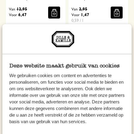
12,95
2,95
Van
Van
6,47
1,47
Voor
Voor
0,59 / l
Deze website maakt gebruik van cookies
We gebruiken cookies om content en advertenties te
personaliseren, om functies voor social media te bieden en
om ons websiteverkeer te analyseren. Ook delen we
Theezeefje met greepjes, laser,
Bakmix voor bananenbrood,
informatie over uw gebruik van onze site met onze partners
voor social media, adverteren en analyse. Deze partners
rvs
biologisch, 469 gram
kunnen deze gegevens combineren met andere informatie
6,95
5,95
die u aan ze heeft verstrekt of die ze hebben verzameld op
12,69 / kg
basis van uw gebruik van hun services.