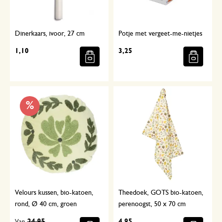
Dinerkaars, ivoor, 27 cm
Potje met vergeet-me-nietjes
1,10
3,25
%
Velours kussen, bio-katoen,
Theedoek, GOTS bio-katoen,
rond, Ø 40 cm, groen
perenoogst, 50 x 70 cm
24,95
4,95
Van