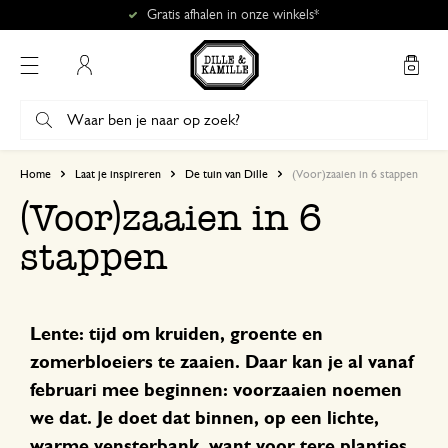
Gratis afhalen in onze winkels*
Mijn account
Home
Laat je inspireren
De tuin van Dille
(Voor)zaaien in 6 stappen
(Voor)zaaien in 6
stappen
Lente: tijd om kruiden, groente en
zomerbloeiers te zaaien. Daar kan je al vanaf
februari mee beginnen: voorzaaien noemen
we dat. Je doet dat binnen, op een lichte,
warme vensterbank, want voor tere plantjes