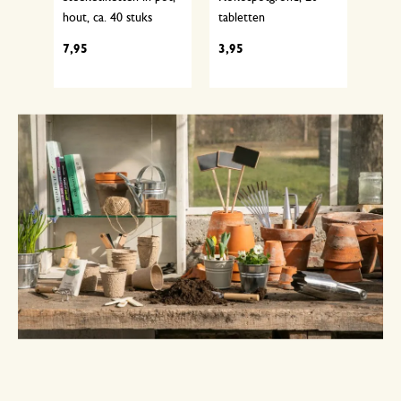
hout, ca. 40 stuks
tabletten
biolo
5 stu
7,95
3,95
1,95