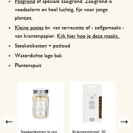
Potgrond
of speciale zaaigrond. Zaaigrond is
voedselarm en heel luchtig, fijn voor jonge
plantjes.
Kleine potjes
bv. van terracotta of - zelfgemaakt -
van krantenpapier.
Kijk hier hoe je deze maakt.
Steeketiketten + potlood
Waterdichte lage bak
Plantenspuit
Previous
r, ø
Steeketiketten in pot,
Kokospotgrond, 20
Kwee