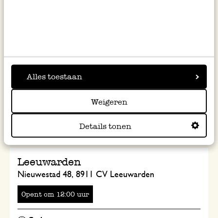
Hoorn
Grote Noord 40-42, 1621 KK Hoorn
Opent
om
uur
Alles toestaan
Weigeren
L
Details tonen
Leeuwarden
Nieuwestad 48, 8911 CV Leeuwarden
Opent
om
uur