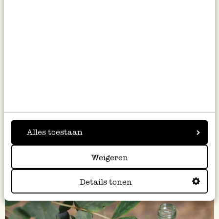
Kerstpakketten van Dille &
Kamille
Uiteraard helpen wij ook graag met het samenstellen
van een mooi kerstpakket voor werknemers en
zakenrelaties. Bekijk hier onze pagina met
kerstpakketten voor 2025.
Binnenkort verversen we
deze pagina met het nieuwe aanbod voor het komende
kerstseizoen.
Alles toestaan
Weigeren
Details tonen