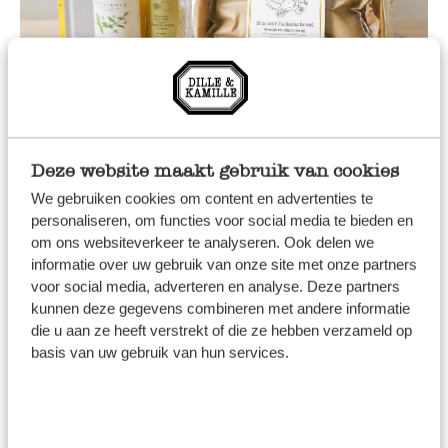
Deze website maakt gebruik van cookies
We gebruiken cookies om content en advertenties te
personaliseren, om functies voor social media te bieden en
Relatiegeschenk in bedrijfskleuren
om ons websiteverkeer te analyseren. Ook delen we
Origineel en verrassend om te
informatie over uw gebruik van onze site met onze partners
voor social media, adverteren en analyse. Deze partners
geven
kunnen deze gegevens combineren met andere informatie
die u aan ze heeft verstrekt of die ze hebben verzameld op
Met een gepersonaliseerde banderol kunnen de
basis van uw gebruik van hun services.
relatiegeschenken worden voorzien van het
bedrijfslogo en een korte, persoonlijke boodschap. Of
stel samen met ons een pakket samen met artikelen in