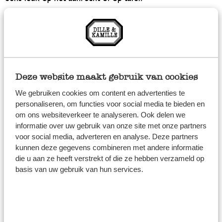
Kruidenpotjes met
strooideksels
Naast strooiers voor suiker en cacao, bieden we ook
Deze website maakt gebruik van cookies
handige
kruidenpotjes
met een strooideksel. Deze
We gebruiken cookies om content en advertenties te
gebruik je voor verschillende
kruiden
en
specerijen
.
personaliseren, om functies voor social media te bieden en
Doordat ze van glas zijn kun je gemakkelijk zien wat er in
om ons websiteverkeer te analyseren. Ook delen we
de potjes zit! Of plak leuke
etiketten
op je potjes, voor
informatie over uw gebruik van onze site met onze partners
voor social media, adverteren en analyse. Deze partners
een handig overzicht. Verzamel ze eventueel nog in een
kunnen deze gegevens combineren met andere informatie
rekje voor kruidenpotjes!
die u aan ze heeft verstrekt of die ze hebben verzameld op
basis van uw gebruik van hun services.
Strooiers van Dille & Kaille
Onze strooiers zijn gemaakt van glas en roestvrij staal.
Ze hebben allemaal een tijdloze uitstraling, waardoor je