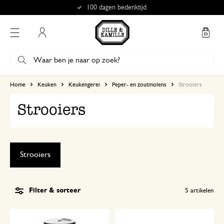
100 dagen bedenktijd
Mijn account
Home
Keuken
Keukengerei
Peper- en zoutmolens
Strooiers
Strooiers
Strooiers
Filter & sorteer
5
artikelen