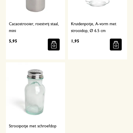
Cacaostrooier, roestvrij staal,
Kruidenpotje, A-vorm met
mini
strooidop, Ø 6.5 cm
5,95
1,95
Strooipotje met schroefdop