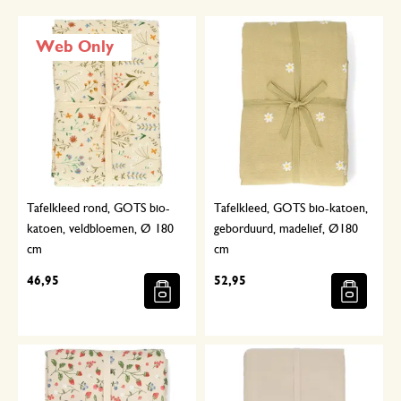
Web Only
Tafelkleed rond, GOTS bio-
Tafelkleed, GOTS bio-katoen,
katoen, veldbloemen, Ø 180
geborduurd, madelief, Ø180
cm
cm
46,95
52,95