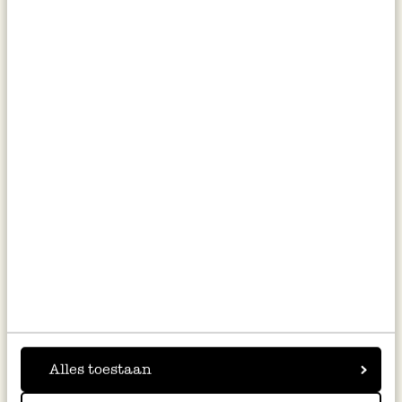
Tafelkleed rond, GOTS bio-
Tafelkleed rond, GOTS bio-
katoen, okergeel, Ø 180 cm
katoen, donkergroen, Ø 180
cm
39,95
39,95
Alles toestaan