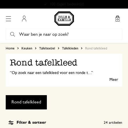
Gratis afhalen in onze winkels*
Mijn account
Home
Keuken
Tafeltextiel
Tafelkleden
Rond tafelkleed
Rond tafelkleed
Op zoek naar een tafelkleed voor een ronde tafel? Dek de tafel voor een gezellig etentje met een van de ronde tafelkleden van Dille & Kamille. Beschikbaar in allerlei kleuren en prints, én gemaakt van biologisch katoen. Verkrijgbaar in 2 afmetingen; met een doorsnede van 180 cm en speciaal voor grotere tafels zelfs 210 cm!
Meer
Rond tafelkleed
Filter & sorteer
24
artikelen