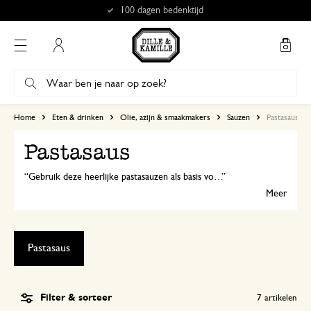
100 dagen bedenktijd
Mijn account
Home
Eten & drinken
Olie, azijn & smaakmakers
Sauzen
Pastasaus
Pastasaus
Gebruik deze heerlijke pastasauzen als basis voor je bolognesesaus of pizza. De biologische salsa di pomodori is gemaakt van de beste Italiaanse tomaten en de gedroogde pastasaus-mix is heerlijk door spaghetti of andere pasta. Bekijk ook de verschillende pastasoorten van Dille & Kamille.
Meer
Pastasaus
Filter & sorteer
7
artikelen