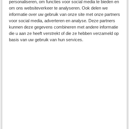
personaliseren, om functies voor social media te bieden en
Pastasaus in verschillende
om ons websiteverkeer te analyseren. Ook delen we
informatie over uw gebruik van onze site met onze partners
smaken
voor social media, adverteren en analyse. Deze partners
kunnen deze gegevens combineren met andere informatie
die u aan ze heeft verstrekt of die ze hebben verzameld op
In het assortiment van Dille & Kamille vind je veschillende
basis van uw gebruik van hun services.
pastasauzen die de basis voor je gerechten kunnen
vormen. Elke saus heeft zijn eigen smaak
Basilico
Aan de
Salsa di pomodori, basilico
is, zoals je aan de naam
herkent, biologische basilicum als smaakmaker
toegevoegd. Verder is de tomatensaus gemaakt van de
beste Italiaanse tomaten zonder extra toevoegingen.
Heerlijk om kant en klaar te gebruiken, maar ook perfect
als basis voor eigen creaties.