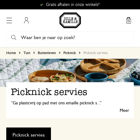
Gratis afhalen in onze winkels*
Mijn account
Home
Tuin
Buitenleven
Picknick
Picknick servies
Picknick servies
Ga plasticvrij op pad met ons emaille picknick servies - bakjes, bekers en borden. Lekker licht van gewicht én duurzaam materiaal. Perfect voor je picknick of kampeertripje.
Meer
Picknick servies