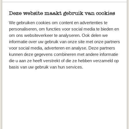
zwart/wit, Ø 7 cm
zwart/wit, Ø 11 cm
Deze website maakt gebruik van cookies
4,95
6,95
We gebruiken cookies om content en advertenties te
personaliseren, om functies voor social media te bieden en
om ons websiteverkeer te analyseren. Ook delen we
informatie over uw gebruik van onze site met onze partners
voor social media, adverteren en analyse. Deze partners
kunnen deze gegevens combineren met andere informatie
die u aan ze heeft verstrekt of die ze hebben verzameld op
basis van uw gebruik van hun services.
Bord, emaille, groengrijs/wit, Ø
Bord diep, emaille,
22 cm
groengrijs/wit, Ø 19 cm
5,95
5,95
Niet op voorraad
Niet op voorraad