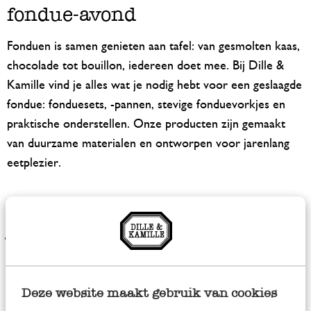
fondue-avond
Fonduen is samen genieten aan tafel: van gesmolten kaas,
chocolade tot bouillon, iedereen doet mee. Bij Dille &
Kamille vind je alles wat je nodig hebt voor een geslaagde
fondue: fonduesets, -pannen, stevige fonduevorkjes en
praktische onderstellen. Onze producten zijn gemaakt
van duurzame materialen en ontworpen voor jarenlang
eetplezier.
Van klassiek tot culinair: laat
je inspireren
Of je nu kiest voor een traditionele kaasfondue of een
creatieve variant, met de juiste tools wordt elk fondue-
Deze website maakt gebruik van cookies
moment bijzonder. Voeg eens een verrassend ingrediënt