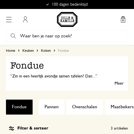
100 dagen bedenktijd
Mijn account
Home
Keuken
Koken
Fondue
Fondue
Zin in een heerlijk avondje samen tafelen? Dan zet je de fonduepan op tafel voor bijvoorbeeld een fijne kaasfondue. Je vindt hier alles wat je nodig hebt voor een echte fondueavond, van brander tot onderstel én fondue vorkjes.
Meer
Fondue
Pannen
Ovenschalen
Maatbekers
Filter & sorteer
3
artikelen