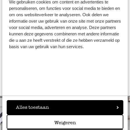
We gebruiken cookies om content en advertenties te
toe, zoals truffel of een scheutje wijn, en geef je fondue
personaliseren, om functies voor social media te bieden en
een culinaire twist. Op zoek naar inspiratie? Neem dan
om ons websiteverkeer te analyseren. Ook delen we
eens een kijkje bij ons recept voor
kaasfondue met
informatie over uw gebruik van onze site met onze partners
voor social media, adverteren en analyse. Deze partners
truffel
: eenvoudig te maken en heerlijk om samen van te
kunnen deze gegevens combineren met andere informatie
genieten.
die u aan ze heeft verstrekt of die ze hebben verzameld op
basis van uw gebruik van hun services.
Alles toestaan
Weigeren