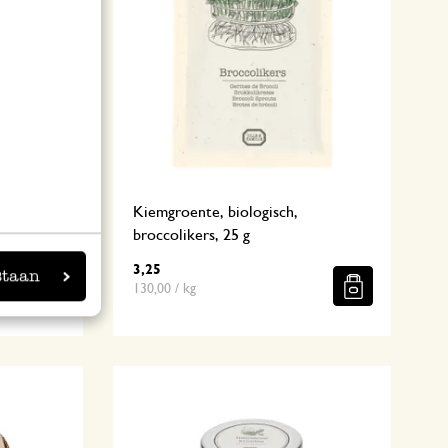
, 80 gram
Kiemgroente, biologisch,
broccolikers, 25 g
3,25
staan
130,00 / kg