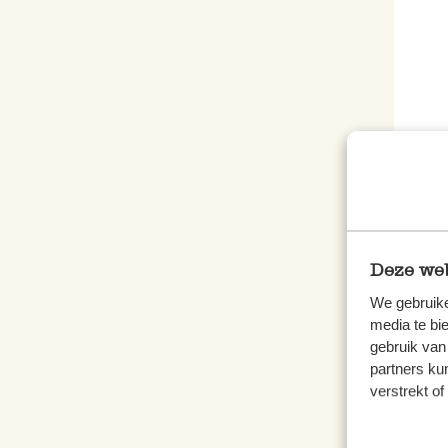
Kiemg
50 g
3,25
Deze web
65,00 
We gebruike
media te bi
gebruik van
partners ku
verstrekt o