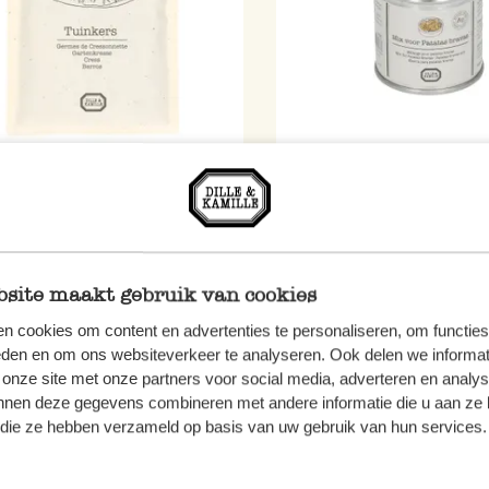
roente, biologisch, tuinkers,
Patatas bravas mix, biologi
blikje, 55 g
4,95
site maakt gebruik van cookies
/ kg
90,00 / kg
n cookies om content en advertenties te personaliseren, om functies
eden en om ons websiteverkeer te analyseren. Ook delen we informat
 onze site met onze partners voor social media, adverteren en analy
nnen deze gegevens combineren met andere informatie die u aan ze 
f die ze hebben verzameld op basis van uw gebruik van hun services.