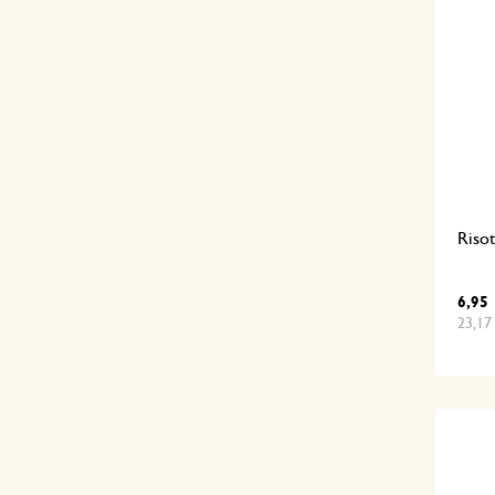
Risot
6,95
23,17 