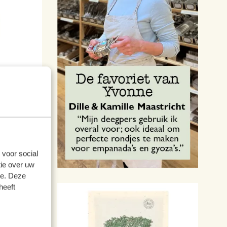
sch,
 voor social
ie over uw
se. Deze
heeft