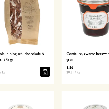
la, biologisch, chocolade &
Confiture, zwarte kers/van
, 375 gr
gram
6,50
/ kg
20,31 / kg