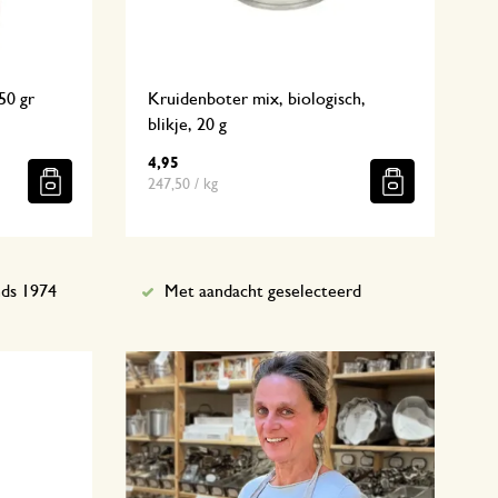
250 gr
Kruidenboter mix, biologisch,
blikje, 20 g
4,95
247,50 / kg
nds 1974
Met aandacht geselecteerd