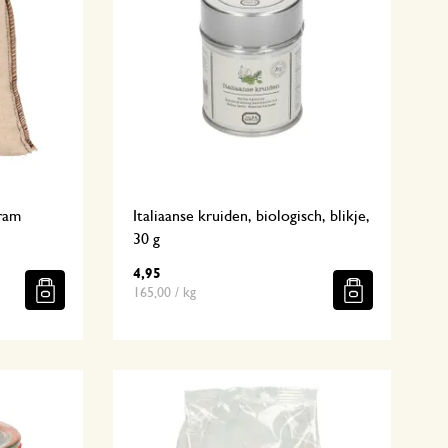
gram
Italiaanse kruiden, biologisch, blikje,
30 g
4,95
165,00 / kg