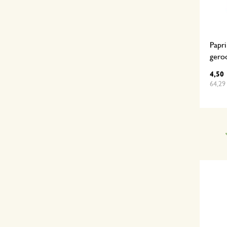
Papri
gero
4,50
64,29 