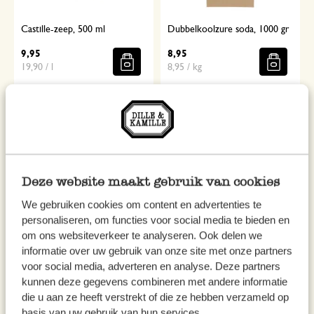
Castille-zeep, 500 ml
Dubbelkoolzure soda, 1000 gr
9,95
8,95
19,90 / l
8,95 / kg
Deze website maakt gebruik van cookies
We gebruiken cookies om content en advertenties te
personaliseren, om functies voor social media te bieden en
om ons websiteverkeer te analyseren. Ook delen we
informatie over uw gebruik van onze site met onze partners
Schuurspons, kokosvezel
Natriumpercarbonaat, 300 gr
voor social media, adverteren en analyse. Deze partners
4,95
8,95
kunnen deze gegevens combineren met andere informatie
29,83 / kg
die u aan ze heeft verstrekt of die ze hebben verzameld op
basis van uw gebruik van hun services.