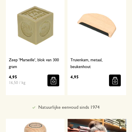
Zeep 'Marseille', blok van 300
Truienkam, metaal,
gram
beukenhout
4,95
4,95
16,50 / kg
Met aandacht geselecteerd