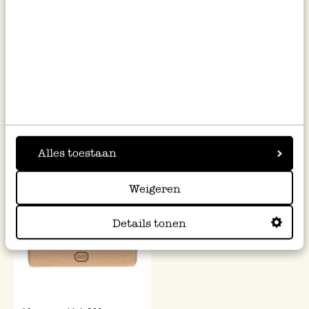
Vuilnisemmer taps, zink, 75 l
Teil, zink, offwhite, 10 L
54,95
16,95
Alles toestaan
Weigeren
Details tonen