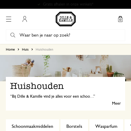
Mijn account
Home
Huis
Huishouden
Huishouden
Bij Dille & Kamille vind je alles voor een schoon en fris huis. Van boenders, borstels en vegers tot emmers en natuurlijke schoonmaakmiddelen.
Meer
Schoonmaakmiddelen
Borstels
Wasparfum