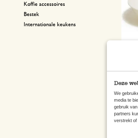
Koffie accessoires
Bestek
Internationale keukens
Schaa
cm
5,95
Deze web
We gebruike
media te bi
gebruik van
partners ku
verstrekt o