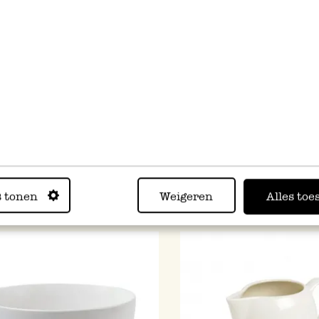
rtschaaltje 'Cameo',
Suikerpotje 'Cameo', porse
lein, Ø 15,5 cm
cm
4,95
s tonen
Weigeren
Alles toe