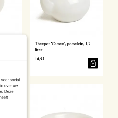
elein, Ø
Theepot 'Cameo', porselein, 1,2
liter
16,95
 voor social
ie over uw
se. Deze
heeft