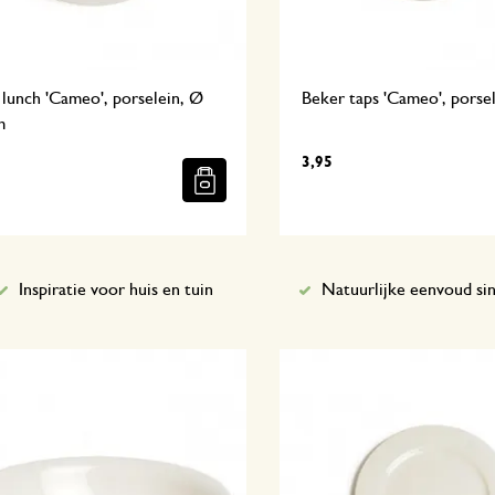
lunch 'Cameo', porselein, Ø
Beker taps 'Cameo', porse
m
3,95
Inspiratie voor huis en tuin
Natuurlijke eenvoud si