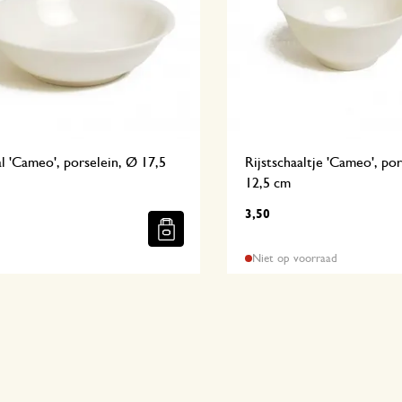
l 'Cameo', porselein, Ø 17,5
Rijstschaaltje 'Cameo', po
12,5 cm
3,50
Niet op voorraad