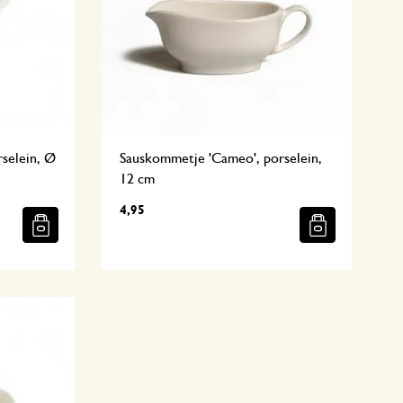
selein, Ø
Sauskommetje 'Cameo', porselein,
12 cm
4,95