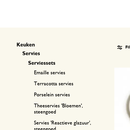
Keukentextiel
Kaarsen
Zoetwaren
Cadeaukaarten
Tafeltextiel
Kaarsenhouders
Thee accessoires
Manden
Koffie accessoires
Schrijven & hobby
Keuken
Fi
Bestek
Tassen
Servies
Internationale keukens
Boeken
Serviessets
Emaille servies
Terracotta servies
Porselein servies
Theeservies 'Bloemen',
steengoed
Servies 'Reactieve glazuur',
steengoed