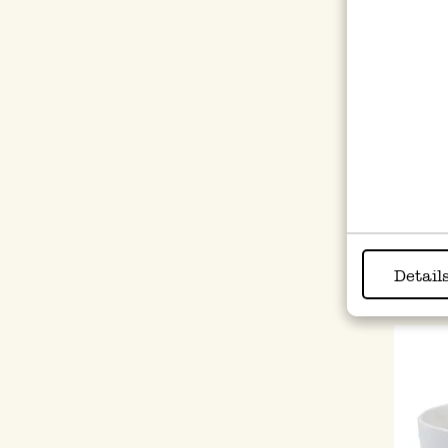
Desse
porse
3,95
Detail