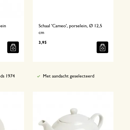
lein
Schaal 'Cameo', porselein, Ø 12,5
cm
3,95
nds 1974
Met aandacht geselecteerd