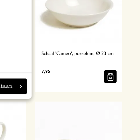
lein, Ø 9
Schaal 'Cameo', porselein, Ø 23 cm
7,95
staan