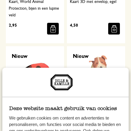
Kaart, World Animal
Kaart 3D met envelop, egel
Protection, bijen in een lupine
veld
2,95
4,50
Nieuw
Nieuw
Deze website maakt gebruik van cookies
Kaart 3D met envelop,
Kaart 3D met envelop, hond
lieveheersbeestje
We gebruiken cookies om content en advertenties te
personaliseren, om functies voor social media te bieden en
4,50
4,50
om ons websiteverkeer te analyseren. Ook delen we