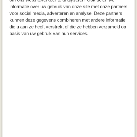
informatie over uw gebruik van onze site met onze partners
voor social media, adverteren en analyse. Deze partners
kunnen deze gegevens combineren met andere informatie
die u aan ze heeft verstrekt of die ze hebben verzameld op
Nieuw
basis van uw gebruik van hun services.
Kaart, World Animal
Kaart, hartjes
Protection, eenden met baby's
2,95
1,50
Nieuw
Nieuw