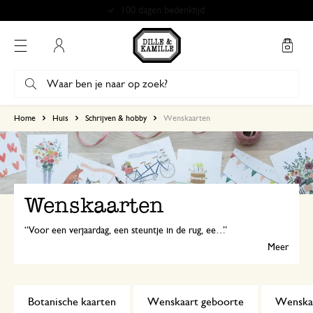
Gratis afhalen in onze winkels*
Mijn account
Home
Huis
Schrijven & hobby
Wenskaarten
Wenskaarten
Voor een verjaardag, een steuntje in de rug, een bedankje of gewoon zomaar, een kaart met een persoonlijke boodschap is altijd leuk om te versturen en te ontvangen.
Meer
Botanische kaarten
Wenskaart geboorte
Wenskaa