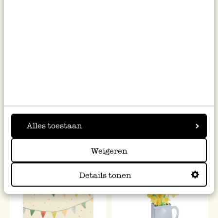
Kaart, World Animal
Kaart 3D met envelop, taart
Protection, kat en vogels
met fruit
tussen bloemen
2,95
4,50
Alles toestaan
Weigeren
Nieuw
Details tonen