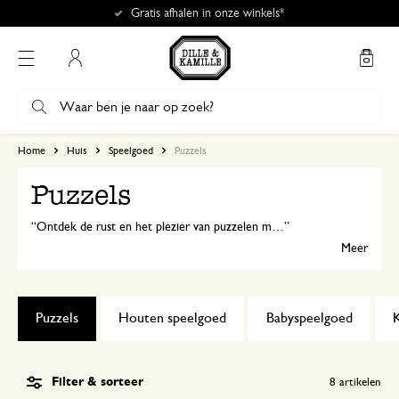
Gratis afhalen in onze winkels*
Mijn account
Home
Huis
Speelgoed
Puzzels
Puzzels
Ontdek de rust en het plezier van puzzelen met de mooie, duurzame puzzels van Dille & Kamille. Met thema’s als dieren, de wereld en bosdieren is er voor elke kleine ontdekker wat wils.
Meer
Puzzels
Houten speelgoed
Babyspeelgoed
Filter & sorteer
8
artikelen