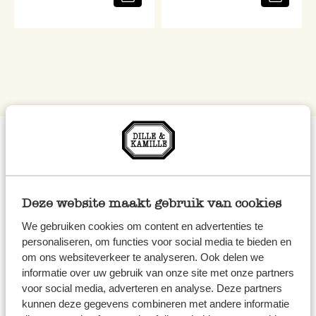
Puzzelen met aandacht
Puzzelen is een fijne manier om tot rust te komen en
Deze website maakt gebruik van cookies
tegelijk spelenderwijs te leren. Bij Dille & Kamille vind je
We gebruiken cookies om content en advertenties te
puzzels van hout met natuurlijke illustraties en een
personaliseren, om functies voor social media te bieden en
rustige vormgeving. Perfect voor een mindful moment
om ons websiteverkeer te analyseren. Ook delen we
alleen of samen aan tafel.
informatie over uw gebruik van onze site met onze partners
voor social media, adverteren en analyse. Deze partners
kunnen deze gegevens combineren met andere informatie
Ontdek de wereld in stukjes