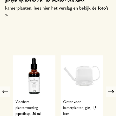
gingen op bezoek bij de kweker van onze
kamerplanten,
lees hier het verslag en bekijk de foto's
>
Previous
Vloeibare
Gieter voor
Blo
a Ø
plantenvoeding,
kamerplanten, glas, 1,5
don
pipetflesje, 50 ml
liter