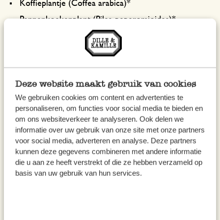
Koffieplantje (Coffea arabica)*
Pannenkoekenplant (Pilea peperomioides)*
Hedera helix (Klimop)
Aloë vera*
Scindapsussen*
Deze website maakt gebruik van cookies
Chamaedorea elegans*
We gebruiken cookies om content en advertenties te
Vioolbladplant (Ficus lyrata)
personaliseren, om functies voor social media te bieden en
om ons websiteverkeer te analyseren. Ook delen we
Veel huizen en vooral appartementen hebben geen
informatie over uw gebruik van onze site met onze partners
voor social media, adverteren en analyse. Deze partners
aparte keuken meer, maar een woonkeuken. Dat biedt
kunnen deze gegevens combineren met andere informatie
extra veel mogelijkheden voor een mooie mix van
die u aan ze heeft verstrekt of die ze hebben verzameld op
groen in huis!
basis van uw gebruik van hun services.