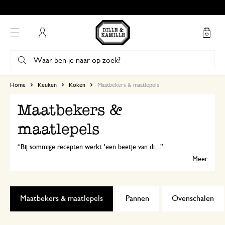
Mijn account
Home
Keuken
Koken
Maatbekers & maatlepels
Maatbekers &
maatlepels
Bij sommige recepten werkt 'een beetje van dit en een snufje van dat', maar soms is koken – en zeker bakken! – echt precisiewerk. Bij Dille & Kamille vind je daarom handige maatlepels en maatbekers.
Meer
Maatbekers & maatlepels
Pannen
Ovenschalen