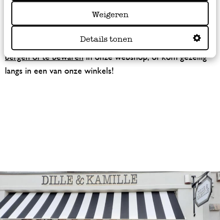
bijpassend kruidenrekje: door je etenswaren goed af te
Weigeren
sluiten gaan ze langer mee en gooi je uiteindelijk minder
eten weg! En het staat ook nog eens mooi en opgeruimd
Details tonen
in je keuken. Je vindt al onze producten om in
op te
bergen of te bewaren
in onze webshop, of kom gezellig
langs in een van onze winkels!