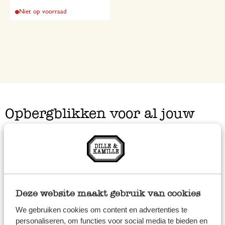
Niet op voorraad
Opbergblikken voor al jouw
favoriete producten
Opgeruimd staat netjes! Bewaar je ontbijtgranen, meel,
koffie, thee, pasta, rijst of je zelfgemaakte, ingemaakte
groenten in onze opbergpotten en blikken. Fijn
Deze website maakt gebruik van cookies
overzichtelijk én het staat mooi in je keuken, zeker met
We gebruiken cookies om content en advertenties te
een mooi en klassiek etiket er op.
personaliseren, om functies voor social media te bieden en