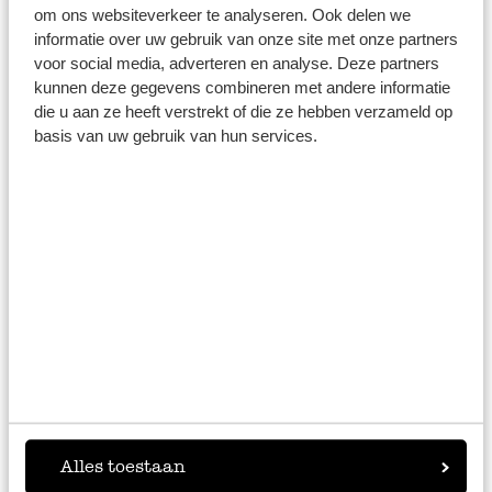
om ons websiteverkeer te analyseren. Ook delen we
Opbergpotten van emaille of
informatie over uw gebruik van onze site met onze partners
voor social media, adverteren en analyse. Deze partners
blik?
kunnen deze gegevens combineren met andere informatie
die u aan ze heeft verstrekt of die ze hebben verzameld op
Iedereen heeft een eigen smaak en daarbij ook een ander
basis van uw gebruik van hun services.
soort voorraadkast. Dille & Kamille verkoopt
opbergblikken in van emaille in het wit, maar we hebben
ook opbergblikken in allerlei vrolijke printjes en kleuren.
Zo is er altijd wel een bewaarpot die bij jouw interieur
past.
Andere accessoires voor
opbergen en bewaren
Van een handige, houten broodtrommel, een
Alles toestaan
vershoudschaal voor groenten of kruidenpotjes met