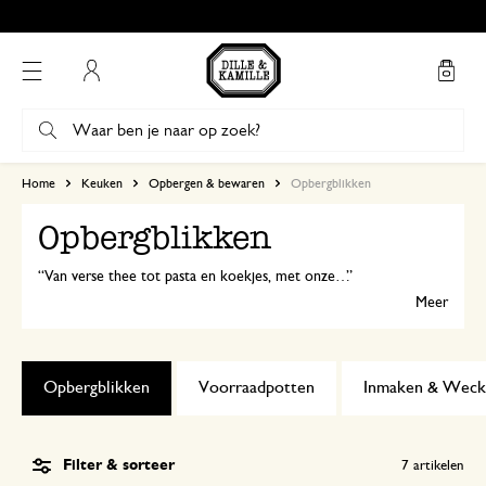
Mijn account
Home
Keuken
Opbergen & bewaren
Opbergblikken
Opbergblikken
Van verse thee tot pasta en koekjes, met onze handige voorraadblikken houd je de voorraadkast en keukenkast netjes opgeruimd.
Meer
Opbergblikken
Voorraadpotten
Inmaken & Weck
Filter & sorteer
7
artikelen