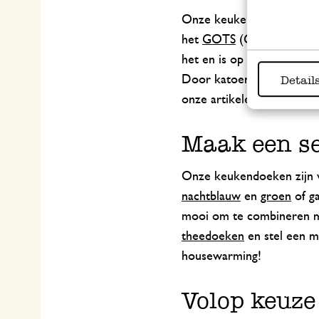
Onze keukendoeken zijn z
het
GOTS
(Global Organic
het en is op een verant
Detail
Door katoen te recyclen, 
onze artikelen van 100% g
Maak een s
Onze keukendoeken zijn ve
nachtblauw
en
groen
of ga
mooi om te combineren met
theedoeken
en stel een m
housewarming!
Volop keuze