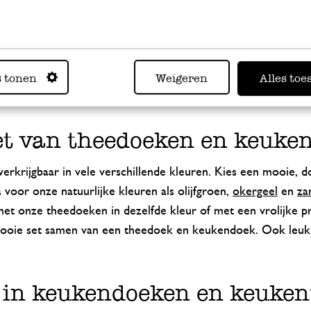
acht voor je handen én voor het milieu. Ze zijn gemaakt va
 Textile Standard) certificaat. Deze katoen is fijn om te gebr
woorde manier geproduceerd. Ook zijn er keukendoeken van
s tonen
Weigeren
Alles toe
wordt er tijdens de productie veel water en CO2 uitstoot be
erecycled katoen kan je zien wat er per artikel is bespaard 
et van theedoeken en keuk
rkrijgbaar in vele verschillende kleuren. Kies een mooie, d
 voor onze natuurlijke kleuren als olijfgroen,
okergeel
en
za
 onze theedoeken in dezelfde kleur of met een vrolijke pri
ooie set samen van een theedoek en keukendoek. Ook leuk 
 in keukendoeken en keukent