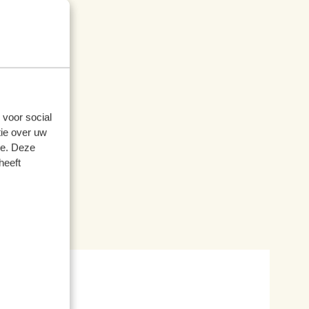
toen,
 voor social
ie over uw
se. Deze
heeft