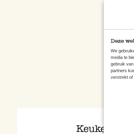
Keuk
Blau
Deze web
5,95
We gebruike
media te bi
gebruik van
partners ku
verstrekt o
Keukendoeke