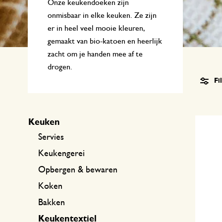
Keukentextiel
Kaarsen
Zoetwaren
Cadeaukaarten
Onze keukendoeken zijn
onmisbaar in elke keuken. Ze zijn
Tafeltextiel
Kaarsenhouders
er in heel veel mooie kleuren,
gemaakt van bio-katoen en heerlijk
Thee accessoires
Manden
zacht om je handen mee af te
Koffie accessoires
Schrijven & hobby
drogen.
Fi
Bestek
Tassen
Keuken
Internationale keukens
Boeken
Servies
Keukengerei
Opbergen & bewaren
Koken
Bakken
Keukentextiel