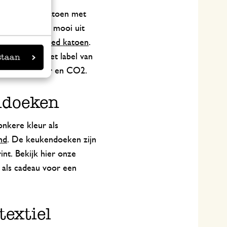
n biologisch katoen met
uiken, ziet er mooi uit
100% gerecycled katoen
.
staan
spaard. Op het label van
aan land, water en CO2.
endoeken
onkere kleur als
nd
. De keukendoeken zijn
nt. Bekijk hier onze
als cadeau voor een
extiel