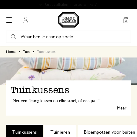
Gratis afhalen in onze winkels*
Mijn account
Home
Tuin
Tuinkussens
Tuinkussens
Met een fleurig kussen op elke stoel, of een paar naast elkaar op de tuinbank, ziet je tuin of balkon er meteen gezellig uit. Kies je favoriete kleur en geniet lekker van het buitenzijn!
Meer
Tuinkussens
Tuinieren
Bloempotten voor buiten