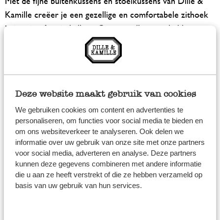
Met de fijne buitenkussens en stoelkussens van Dille &
Kamille creëer je een gezellige en comfortabele zithoek
in je tuin of op je balkon. Onze stoelkussens hebben
twee handige linten om aan de stoel vast te strikken, zo
glijden (of waaien) de tuinkussens niet van de stoel af.
Daarnaast zijn onze tuinkussens gemaakt van biologisch
katoen met het GOTS certificaat. Dit katoen is fijn om te
Deze website maakt gebruik van cookies
gebruiken, ziet er mooi uit het én is op een
We gebruiken cookies om content en advertenties te
verantwoorde manier geproduceerd. Zo kan jij er
personaliseren, om functies voor social media te bieden en
optimaal van genieten!
om ons websiteverkeer te analyseren. Ook delen we
informatie over uw gebruik van onze site met onze partners
De hele zomer genieten van je
voor social media, adverteren en analyse. Deze partners
kunnen deze gegevens combineren met andere informatie
tuin of balkon
die u aan ze heeft verstrekt of die ze hebben verzameld op
basis van uw gebruik van hun services.
Met fijne kussens voor tuinstoelen- en bankjes,
bloempotten vol mooie bloemen, een sfeervol windlicht