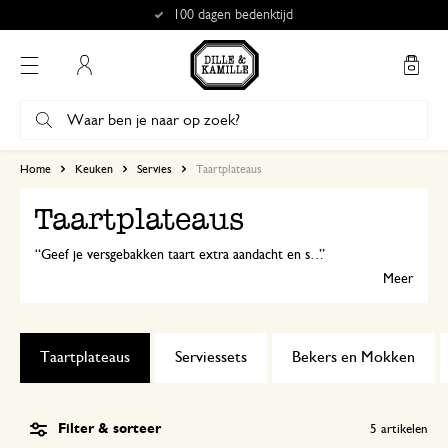
100 dagen bedenktijd
Mijn account
Home
Keuken
Servies
Taartplateaus
Taartplateaus
Geef je versgebakken taart extra aandacht en serveer 'm op een taartplateau. Zo ziet elke taart er nog feestelijker uit! Van hout of porselein en met handige stolp; ontdek jouw taartplateau hier.
Meer
Taartplateaus
Serviessets
Bekers en Mokken
Filter & sorteer
5
artikelen