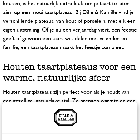
keuken, is het natuurlijk extra leuk om je taart te laten
zien op een mooi taartplateau. Bij Dille & Kamille vind je
verschillende plateaus, van hout of porselein, met elk een
eigen uitstraling. Of je nu een verjaardag viert, een feestje
geeft of gewoon een taart wilt delen met vrienden en
familie, een taartplateau maakt het feestje compleet.
Houten taartplateaus voor een
warme, natuurlijke sfeer
Houten taartplateaus zijn perfect voor als je houdt van
een gezellige, natuurlijke stijl. Ze brengen warmte en een
beetje rustieke charme op tafel. Of je nu voor een groot
of een klein taartje gaat, met een houten plateau laat je je
gebak echt opvallen. Dit taartplateau is gemaakt van
acaciahout; hout met een warme kleur, stevig, duurzaam