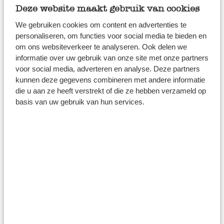
en een echte eyecatcher op elke tafel. Het is ook een
Deze website maakt gebruik van cookies
wat zwaardere houtsoort, zodat het taartplateau extra
We gebruiken cookies om content en advertenties te
stevig op tafel blijft staan.
personaliseren, om functies voor social media te bieden en
om ons websiteverkeer te analyseren. Ook delen we
informatie over uw gebruik van onze site met onze partners
Tijdloze porseleinen
voor social media, adverteren en analyse. Deze partners
taartplateaus
kunnen deze gegevens combineren met andere informatie
die u aan ze heeft verstrekt of die ze hebben verzameld op
basis van uw gebruik van hun services.
Wil je toch wat meer verfijning in een tijdloze stijl? Kies
dan voor een van onze porseleinen of aardewerken
taartplateaus. Porselein heeft een klassieke, glanzende
uitstraling die prachtig combineert met de kleuren en
lagen van je taart. Perfect voor speciale momenten zoals
een bruiloft of gewoon als je een taart extra chic wilt
presenteren. Bekijk ook onze
gebaksbordjes
die passen
bij de verschillende taartplateaus, van het strooitakjes
dessin tot het botanische ontwerp.