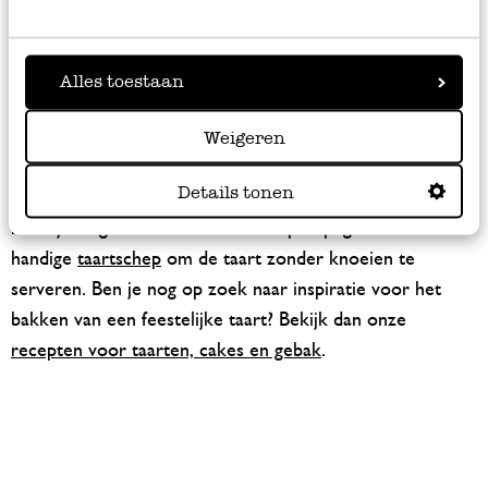
Een taartplateau met stolp
Alles toestaan
Is je taart mooi op tijd klaar voor het feest? Zet ‘m dan
op een taartplateau onder een stolp. Hierdoor blijft je
Weigeren
taart langer vers en droogt je creatie niet uit. Ook
Details tonen
andere baksels als cupcakes, brownies of sandwiches
houd je langer vers onder een stolp. Tip: gebruik een
handige
taartschep
om de taart zonder knoeien te
serveren. Ben je nog op zoek naar inspiratie voor het
bakken van een feestelijke taart? Bekijk dan onze
recepten voor taarten, cakes en gebak
.