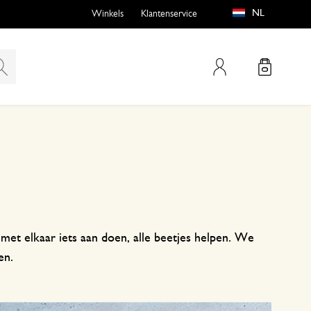
NL
Winkels
Klantenservice
Mijn account
emen
buiten?
met elkaar iets aan doen, alle beetjes helpen. We
n
en.