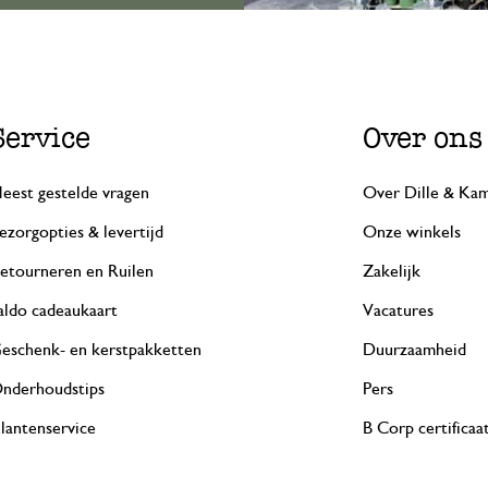
Service
Over ons
eest gestelde vragen
Over Dille & Kam
ezorgopties & levertijd
Onze winkels
etourneren en Ruilen
Zakelijk
aldo cadeaukaart
Vacatures
eschenk- en kerstpakketten
Duurzaamheid
nderhoudstips
Pers
lantenservice
B Corp certificaa