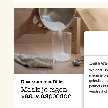
Deze web
We gebruike
media te bi
gebruik van
Duurzaam met Dille
partners ku
Maak je eigen
verstrekt o
vaatwaspoeder