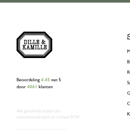
M
B
R
Beoordeling
4.45
van 5
S
door
4061
klanten
G
O
Alle genoemde prijzen zijn
K
consumentenprijzen en inclusief BTW.