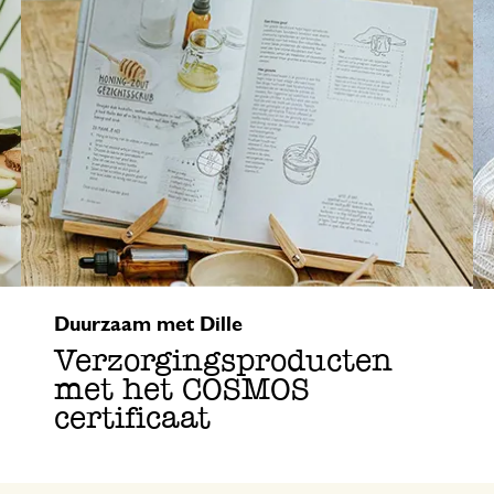
Welke maat tafelkleed?
Voorkom slakken
Onderhoudstips
Duurzaam met Dille
Verzorgingsproducten
met het COSMOS
certificaat