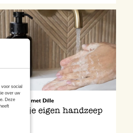
 voor social
ie over uw
se. Deze
Duurzaam met Dille
heeft
Maak je eigen handzeep