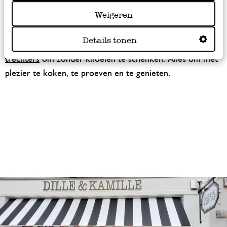
koffiestamper, een ijsstamper of een stamper voor in de
Weigeren
vijzel
? Bekijk hier ons assortiment! En wie weet ontdek je
ook andere fijne keukenhulpjes, zoals onze
vergieten
van
Details tonen
metaal of keramiek, fijne
zeven
in verschillende maten en
trechters
om zonder knoeien te schenken. Alles om met
plezier te koken, te proeven en te genieten.