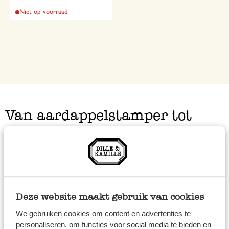
Niet op voorraad
Van aardappelstamper tot
vijzel
Soms maakt juist het kleinste keukenhulpje het verschil.
Een fijne stamper helpt je daarbij. Of je nu
aardappelpuree maakt, kruiden fijnstampt in een vijzel, of
Deze website maakt gebruik van cookies
crushed ice voor een drankje nodig hebt: er is een
We gebruiken cookies om content en advertenties te
stamper voor elk moment. Stevig én mooi.
personaliseren, om functies voor social media te bieden en