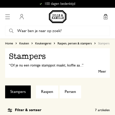
100 dagen bedenktijd
Mijn account
Home
Keuken
Keukengerei
Raspen, persen & stampers
Stampers
Stampers
Of je nu een romige stamppot maakt, koffie aandrukt voor een krachtige espresso of kruiden fijnstampt in een vijzel – een goede stamper ligt prettig in de hand, doet zijn werk en gaat jaren mee.
Meer
Stampers
Raspen
Persen
Filter & sorteer
7
artikelen