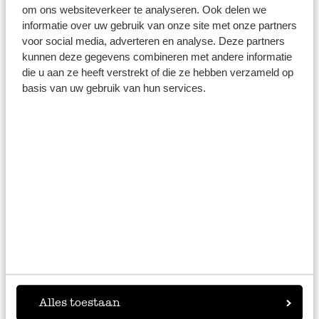
om ons websiteverkeer te analyseren. Ook delen we
Kies de juiste stamper voor je
informatie over uw gebruik van onze site met onze partners
voor social media, adverteren en analyse. Deze partners
gerechten
kunnen deze gegevens combineren met andere informatie
die u aan ze heeft verstrekt of die ze hebben verzameld op
Onze
aardappelstamper
ligt prettig in de hand en maakt
basis van uw gebruik van hun services.
elke stamppot smeuïg. Probeer hem bijvoorbeeld in deze
stamppot van zoete aardappel uit de oven
. Voor kruiden
is onze stamper voor vijzel perfect, zoals bij deze
gekonfijte portobello’s met kruidige wintergroente
. En de
ijsstamper? Die komt van pas in een frisse
bramen-
rabarber spritz
.
Meer keukenhulpjes
ontdekken?
Alles toestaan
Ben je op zoek naar een aardappelstamper, een