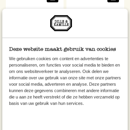
Deze website maakt gebruik van cookies
We gebruiken cookies om content en advertenties te
personaliseren, om functies voor social media te bieden en
om ons websiteverkeer te analyseren. Ook delen we
Dienblad & bakplaat, emaille,
Theepot, emaille,
informatie over uw gebruik van onze site met onze partners
wit/zwart, 42 x 32 cm
groengrijs/wit, 1,5 L
voor social media, adverteren en analyse. Deze partners
kunnen deze gegevens combineren met andere informatie
24,95
22,95
die u aan ze heeft verstrekt of die ze hebben verzameld op
basis van uw gebruik van hun services.