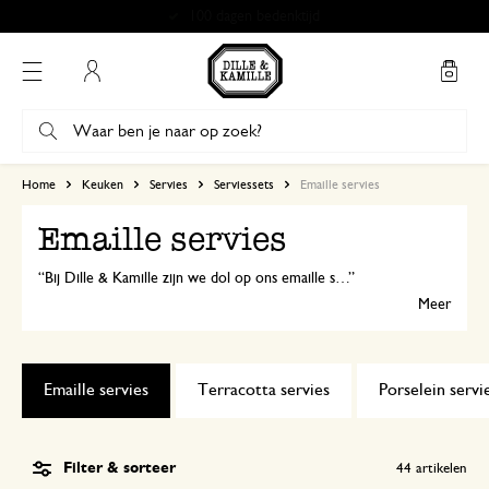
Gratis afhalen in onze winkels*
Mijn account
Home
Keuken
Servies
Serviessets
Emaille servies
Emaille servies
Bij Dille & Kamille zijn we dol op ons emaille servies! Het is sterk, krasbestendig en ziet er tijdloos uit. Lekker licht om mee te nemen en dus ook handig voor op de camping of een picknick.
Meer
Emaille servies
Terracotta servies
Porselein servi
Filter & sorteer
44
artikelen