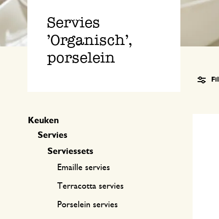
Keukentextiel
Kaarsen
Zoetwaren
Cadeaukaarten
Servies
Tafeltextiel
Kaarsenhouders
'Organisch',
Thee accessoires
Manden
porselein
Koffie accessoires
Schrijven & hobby
Fi
Bestek
Tassen
Internationale keukens
Boeken
Keuken
Servies
Serviessets
Emaille servies
Terracotta servies
Porselein servies