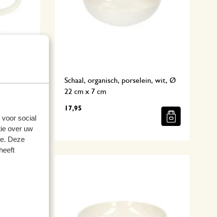
lein, wit,
Schaal, organisch, porselein, wit, Ø
22 cm x 7 cm
17,95
 voor social
ie over uw
se. Deze
heeft