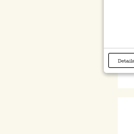
Ontbi
wit,
Detail
9,95