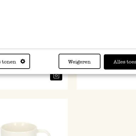
jtbord, organisch, porselein,
Theepot, organisch, porsel
 Ø 20 cm
1,2 liter
s tonen
Weigeren
Alles toe
26,95