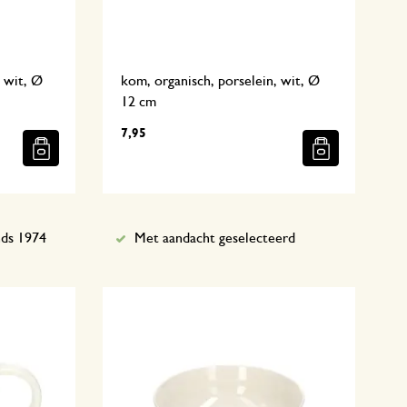
, wit, Ø
kom, organisch, porselein, wit, Ø
12 cm
7,95
nds 1974
Met aandacht geselecteerd