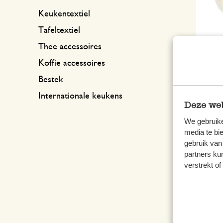
Keukentextiel
Tafeltextiel
Thee accessoires
Koffie accessoires
Bestek
Schaa
28 c
Internationale keukens
Deze web
24,9
We gebruike
media te bi
gebruik van
partners ku
verstrekt o