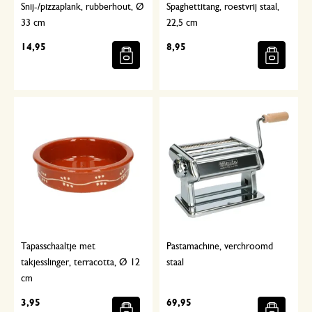
Snij-/pizzaplank, rubberhout, Ø
Spaghettitang, roestvrij staal,
33 cm
22,5 cm
14,95
8,95
Tapasschaaltje met
Pastamachine, verchroomd
takjesslinger, terracotta, Ø 12
staal
cm
3,95
69,95