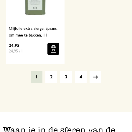
Olijfolie extra vierge, Spaans,
om mee te bakken, 1 l
24,95
24,95 / l
1
2
3
4
Waan je in de sferen van de