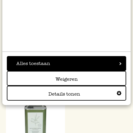
Pasta droogrek
Patatas bravas mix, biologisch,
Alles toestaan
blikje, 55 g
16,95
4,95
Weigeren
90,00 / kg
Details tonen