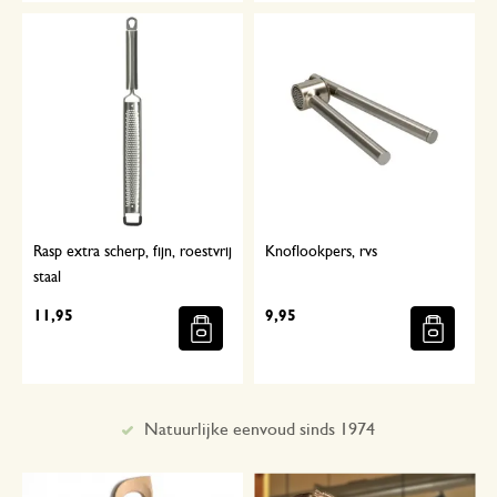
Rasp extra scherp, fijn, roestvrij
Knoflookpers, rvs
staal
11,95
9,95
Met aandacht geselecteerd