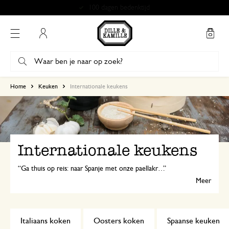
Gratis afhalen in onze winkels*
Mijn account
Home
Keuken
Internationale keukens
Internationale keukens
Ga thuis op reis: naar Spanje met onze paellakruiden, naar Italië met een pastamachine of naar het Verre Oosten met ons stoommandje en eetstokjes!
Meer
Italiaans koken
Oosters koken
Spaanse keuken