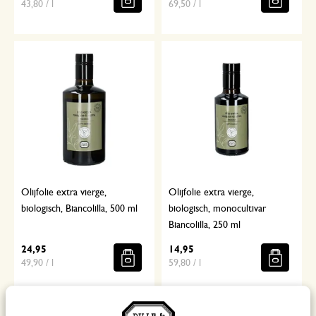
43,80 / l
69,50 / l
Olijfolie extra vierge,
Olijfolie extra vierge,
biologisch, Biancolilla, 500 ml
biologisch, monocultivar
Biancolilla, 250 ml
24,95
14,95
49,90 / l
59,80 / l