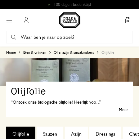
Gratis afhalen in onze winkels*
Mijn account
Home
Eten & drinken
Olie, azijn & smaakmakers
Olijfolie
Olijfolie
Ontdek onze biologische olijfolie! Heerlijk voor in je favoriete gerechten, over salades, om een broodje in te dippen of om in te bakken.
Meer
Olijfolie
Sauzen
Azijn
Dressings
Chut