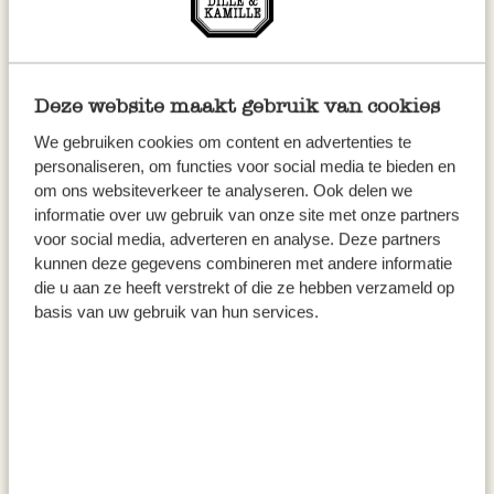
Deze website maakt gebruik van cookies
We gebruiken cookies om content en advertenties te
personaliseren, om functies voor social media te bieden en
om ons websiteverkeer te analyseren. Ook delen we
Kruidenolijfolie met citroen en
Olijfolie extra vierge, met
informatie over uw gebruik van onze site met onze partners
voor social media, adverteren en analyse. Deze partners
tijm, 250 ml
peperoncino, biologisch, 100
kunnen deze gegevens combineren met andere informatie
ml
die u aan ze heeft verstrekt of die ze hebben verzameld op
10,95
6,95
basis van uw gebruik van hun services.
43,80 / l
69,50 / l