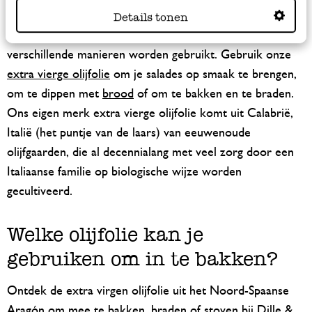
keuken
Details tonen
Onze olijfolie is een must-have in elke keuken en kan op
verschillende manieren worden gebruikt. Gebruik onze
extra vierge olijfolie
om je salades op smaak te brengen,
om te dippen met
brood
of om te bakken en te braden.
Ons eigen merk extra vierge olijfolie komt uit Calabrië,
Italië (het puntje van de laars) van eeuwenoude
olijfgaarden, die al decennialang met veel zorg door een
Italiaanse familie op biologische wijze worden
gecultiveerd.
Welke olijfolie kan je
gebruiken om in te bakken?
Ontdek de extra virgen olijfolie uit het Noord-Spaanse
Aragón
om mee te bakken, braden of stoven
bij Dille &