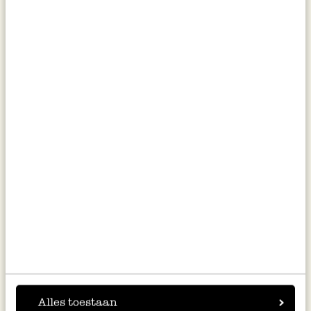
Kaart, knuffelberen
Kaart 3D met envelop, tulpen
1,50
4,50
Alles toestaan