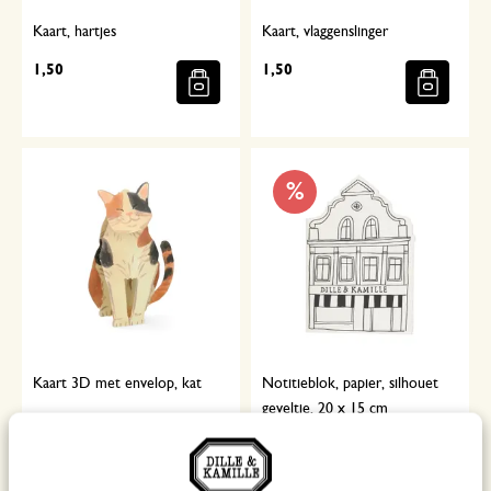
Kaart, hartjes
Kaart, vlaggenslinger
1,50
1,50
%
Kaart 3D met envelop, kat
Notitieblok, papier, silhouet
geveltje, 20 x 15 cm
4,50
3,25
Van
1,62
Voor