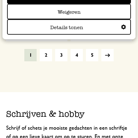
Kaart, World Animal
Kaart, eekhoorntjes vieren
Weigeren
Protection, bevers in water
feest
2,95
1,50
Details tonen
1
2
3
4
5
Schrijven & hobby
Schrijf of schets je mooiste gedachten in een schriftje
of op een lieve
kaart
om op te sturen. En met onze