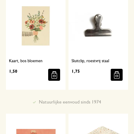
Kaart, bos bloemen
Sluitclip, roestvrij staal
1,50
1,75
Met aandacht geselecteerd