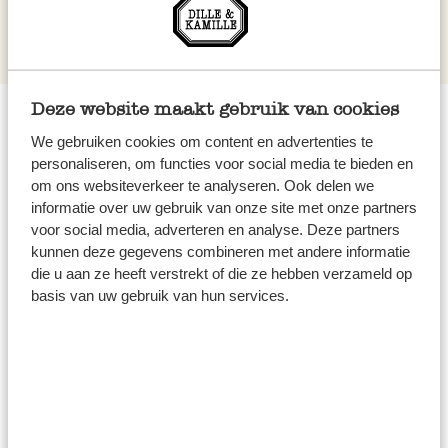
Deze website maakt gebruik van cookies
Herbruikbare koffiefilters van
We gebruiken cookies om content en advertenties te
personaliseren, om functies voor social media te bieden en
roestvrij staal
om ons websiteverkeer te analyseren. Ook delen we
informatie over uw gebruik van onze site met onze partners
Met onze herbruikbare rvs koffiefilter zet je zelf heerlijke
voor social media, adverteren en analyse. Deze partners
kunnen deze gegevens combineren met andere informatie
koffie. Dit koffiefilter hebben wij in 2 verschillende
die u aan ze heeft verstrekt of die ze hebben verzameld op
maten, allebei met een fijne gaatjesstructuur en
basis van uw gebruik van hun services.
onbeperkt her te gebruiken. Na gebruik spoel je de filters
eenvoudig schoon met heet water. Het filter kan
eventueel ook in de afwasmachine. Handig!
Koffiefilter houders