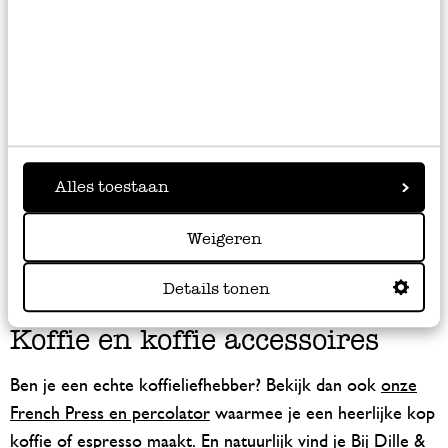
Ook in koffiefilterhouders hebben wij volop keuze. Onze
herbruikbare koffiefilter van roestvrij staal is er ook in
een uitvoering met houder eraan vast. Deze plaats je
eenvoudig op een koffiekan. Heb je zelf nog geen
koffiekan? We hebben ook een complete set van
koffiekan met herbruikbare filter waarmee je heerlijke
Alles toestaan
‘slow drip’ koffie zet. Bekijk de video op de
productpagina hoe dit werkt! Of kies voor een koffiefilter
Weigeren
houder van porselein. Hierin kun je ook een herbruikbaar
koffiefilter in gebruiken.
Details tonen
Koffie en koffie accessoires
Ben je een echte koffieliefhebber? Bekijk dan ook
onze
French Press en percolator
waarmee je een heerlijke kop
koffie of espresso maakt. En natuurlijk vind je Bij Dille &