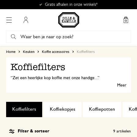
Gratis afhalen in onze winkels*
Mijn account
Home
Keuken
Koffie accessoires
Koffiefilters
Koffiefilters
Zet een heerlijke kop koffie met onze handige herbruikbare koffiefilters en koffiefilterhouders. Met of zonder koffiekan! Kies hier je favoriete keukenhulpje om de lekkerste koffie mee te bereiden.
Meer
Koffiefilters
Koffiekopjes
Koffiepotten
Kof
Filter & sorteer
9
artikelen