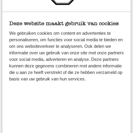
vriezer te halen om een etiket te kunnen lezen of het
deksel eraf te halen.
Deze website maakt gebruik van cookies
Mealprep bakjes
We gebruiken cookies om content en advertenties te
personaliseren, om functies voor social media te bieden en
Gezonde lunches voor de komende dagen, soep,
om ons websiteverkeer te analyseren. Ook delen we
pastasaus, gekookte rijst… als je een drukke week voor
informatie over uw gebruik van onze site met onze partners
voor social media, adverteren en analyse. Deze partners
de boeg hebt, is het handig om alvast wat maaltijden voor
kunnen deze gegevens combineren met andere informatie
te bereiden. Onze luchtdichte bewaarbakjes zijn ideaal
die u aan ze heeft verstrekt of die ze hebben verzameld op
voor mealprepping. Omdat onze glazen bakjes in 3
basis van uw gebruik van hun services.
verschillende maten verkrijgbaar zijn, kun je voor alle
ingrediënten en maaltijden de juiste hoeveelheid
voorbereiden en bewaren. Onze mealprep bakjes zijn
eenvoudig te stapelen in de koelkast, mogen in
magnetron en oven (zonder deksel) en in de vriezer tot
-20 graden.