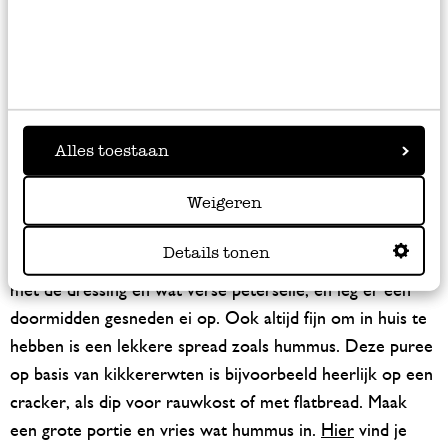
Lekkere recepten voor in onze
bewaarbakjes
Ben je op zoek naar recepten die je eenvoudig kunt
Alles toestaan
bewaren in onze vershoudbakjes? Wij tippen deze
frisse
aardappelsalade met radijs en groene asperges
. Deze
Weigeren
kleurrijke salade is lekker bij de barbecue of bij een
stukje vlees of vis. Niet moeilijk om te maken, maar wel
Details tonen
erg lekker! En als je de salade gaat eten, maak hem dan af
met de dressing en wat verse peterselie, en leg er een
doormidden gesneden ei op. Ook altijd fijn om in huis te
hebben is een lekkere spread zoals hummus. Deze puree
op basis van kikkererwten is bijvoorbeeld heerlijk op een
cracker, als dip voor rauwkost of met flatbread. Maak
een grote portie en vries wat hummus in.
Hier
vind je