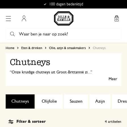
100 dagen bedenktijd
Mijn account
Home
Eten & drinken
Olie, azijn & smaakmakers
Chutneys
Chutneys
Onze kruidige chutneys uit Groot-Brittannië zijn heerlijk als smaakmaker bij allerlei gerechten. Zet ze bijvoorbeeld op tafel bij gebakken vlees, kaas of ham. Heerlijk fris, zoet en zuur tegelijk!
Meer
Chutneys
Olijfolie
Sauzen
Azijn
Dres
Filter & sorteer
4
artikelen