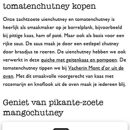
tomatenchutney kopen
Onze zachtzoete uienchutney en tomatenchutney is
heerlijk als smaakmaker op je borrelplank, bijvoorbeeld
bij pittige kaas, ham of paté. Maar ook als basis voor een
rijke saus. De saus maak je door een eetlepel chutney
door braadjus te roeren. De uienchutney hebben we ook
verwerkt in deze
quiche met geitenkaas en pompoen
. De
tomatenchutney tippen we bij
Vacherin Mont d’or uit de
oven
. Met dit smaakvolle voorgerecht van kaas met
rozemarijn en knoflook uit de oven maak je iedereen blij.
Geniet van pikante-zoete
mangochutney
Een smaakvolle mangochutney met een vleugje gember –