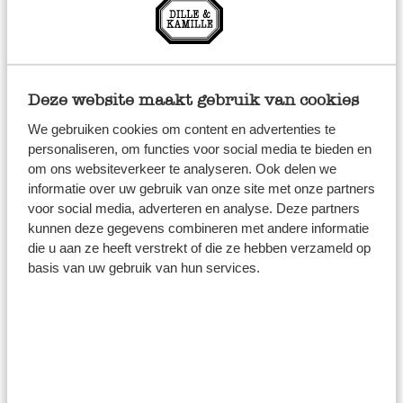
met een klein beetje mangochutney maak je van een
simpel broodje iets bijzonders. En natuurlijk is ook deze
chutney een goede toevoeging op de borrelplank. Of
maak er een heerlijke dip mee: roer hiervoor naar smaak
Deze website maakt gebruik van cookies
wat chutney door een goede mayonaise en voeg wat
We gebruiken cookies om content en advertenties te
fijngeknipte koriander toe.
personaliseren, om functies voor social media te bieden en
om ons websiteverkeer te analyseren. Ook delen we
Biologische aardbeienchutney
informatie over uw gebruik van onze site met onze partners
voor social media, adverteren en analyse. Deze partners
kunnen deze gegevens combineren met andere informatie
Heel bijzonder van smaak, is deze chutney boordevol
die u aan ze heeft verstrekt of die ze hebben verzameld op
aardbeien, met een vleug zwarte komijn. Een beetje zoet,
basis van uw gebruik van hun services.
maar ook hartig door de toegevoegde specerijen. Deze
biologische chutney is ambachtelijk bereid in kleine
ketels, waarbij handmatig wordt bepaald of de juiste dikte
is bereikt. Gemaakt met zorg en aandacht, heerlijk op
een kaasplankje of bij ham en paté.