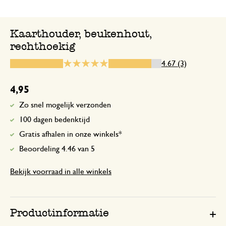
Was wat ik er van verwacht h
Kaarthouder, beukenhout,
rechthoekig
14 augustus 2023
4.67 (3)
Was wat ik er van verwacht heb
4,95
Antwoord van Dille & Kamille
Zo snel mogelijk verzonden
16 augustus 2023
100 dagen bedenktijd
Bedankt voor deze mooie beoordeli
Gratis afhalen in onze winkels*
plezier met je aankopen! 🌿
Beoordeling 4.46 van 5
Bekijk voorraad in alle winkels
14 juli 2024
Enkel een score, geen toelichting gege
Productinformatie