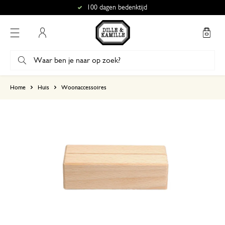
100 dagen bedenktijd
Mijn account
gebaseerd op 3 beoordelingen
Home
Huis
Woonaccessoires
5
4
3
2
1
7 mei 2025
Enkel een score, geen toelichting gege