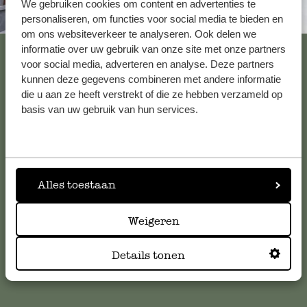
We gebruiken cookies om content en advertenties te
Altijd in de buurt
personaliseren, om functies voor social media te bieden en
om ons websiteverkeer te analyseren. Ook delen we
Bekijk alle 62 winkels
informatie over uw gebruik van onze site met onze partners
voor social media, adverteren en analyse. Deze partners
kunnen deze gegevens combineren met andere informatie
die u aan ze heeft verstrekt of die ze hebben verzameld op
Klantenservice
basis van uw gebruik van hun services.
Voor vragen, tips of hulp kun je contact opnemen met onze
klantenservice. Of bekijk hier het antwoord op de
meestgestelde vragen
.
Alles toestaan
klantenservice@dille-kamille.com
Weigeren
Details tonen
Online Klantenservice