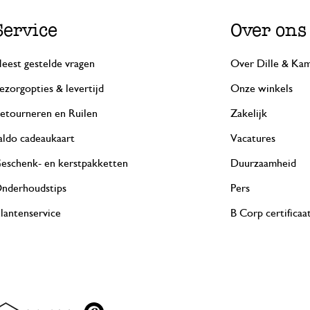
Service
Over ons
eest gestelde vragen
Over Dille & Kam
ezorgopties & levertijd
Onze winkels
etourneren en Ruilen
Zakelijk
aldo cadeaukaart
Vacatures
eschenk- en kerstpakketten
Duurzaamheid
nderhoudstips
Pers
lantenservice
B Corp certificaa