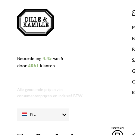
M
B
R
Beoordeling
4.45
van 5
S
door
4061
klanten
G
O
Alle genoemde prijzen zijn
K
consumentenprijzen en inclusief BTW.
NL