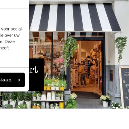
 voor social
ie over uw
se. Deze
heeft
 de buurt
staan