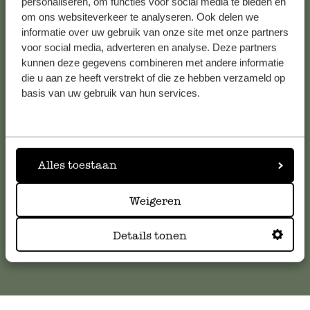
personaliseren, om functies voor social media te bieden en
Bekijk alle 62 winkels
om ons websiteverkeer te analyseren. Ook delen we
informatie over uw gebruik van onze site met onze partners
voor social media, adverteren en analyse. Deze partners
kunnen deze gegevens combineren met andere informatie
Klantenservice
die u aan ze heeft verstrekt of die ze hebben verzameld op
basis van uw gebruik van hun services.
Voor vragen, tips of hulp kun je contact opnemen met onze
klantenservice. Of bekijk hier het antwoord op de
meestgestelde vragen
.
Alles toestaan
klantenservice@dille-kamille.com
Weigeren
Online Klantenservice
Details tonen