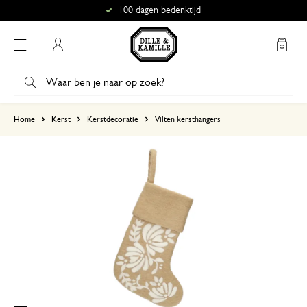
100 dagen bedenktijd
Mijn account
gebaseerd op 1 beoordeling
Home
Kerst
Kerstdecoratie
Vilten kersthangers
5
4
3
2
1
Prachtige kerstsok.
17 december 2025