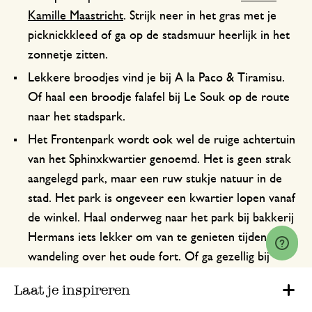
Kamille Maastricht
. Strijk neer in het gras met je
picknickkleed of ga op de stadsmuur heerlijk in het
zonnetje zitten.
Lekkere broodjes vind je bij A la Paco & Tiramisu.
Of haal een broodje falafel bij Le Souk op de route
naar het stadspark.
Het Frontenpark wordt ook wel de ruige achtertuin
van het Sphinxkwartier genoemd. Het is geen strak
aangelegd park, maar een ruw stukje natuur in de
stad. Het park is ongeveer een kwartier lopen vanaf
de winkel. Haal onderweg naar het park bij bakkerij
Hermans iets lekker om van te genieten tijdens een
wandeling over het oude fort. Of ga gezellig bij
snackbus ‘Het Front’ op één van de houten bankjes
Laat je inspireren
een koffie drinken of proeven van hun take away