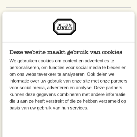
Düsseldorf
In de zomer is het heerlijk ontspannen op een van
Deze website maakt gebruik van cookies
de 3 stadstranden langs de Rijn, dichtbij de
Dille &
We gebruiken cookies om content en advertenties te
personaliseren, om functies voor social media te bieden en
Kamille in Düsseldorf
. Er staan strandstoelen, je
om ons websiteverkeer te analyseren. Ook delen we
kunt je even terugtrekken in de schaduw van een
informatie over uw gebruik van onze site met onze partners
parasol en er zijn kleine lekkernijen om te drinken
voor social media, adverteren en analyse. Deze partners
en te eten. Regelmatig worden er voorstellingen en
kunnen deze gegevens combineren met andere informatie
die u aan ze heeft verstrekt of die ze hebben verzameld op
concerten georganiseerd.
basis van uw gebruik van hun services.
Buiten Düsseldorf zijn er prachtige parken en
bossen om heerlijk te wandelen en te picknicken.
Zoals de Volksgarten, waar bij hoge temperaturen