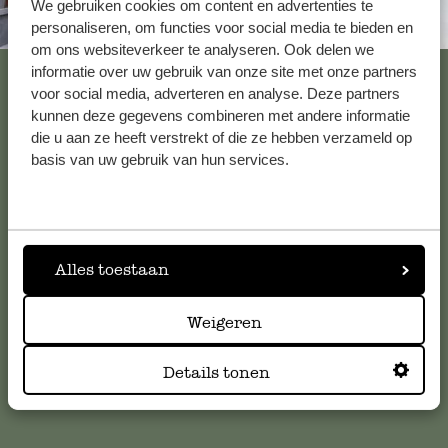
We gebruiken cookies om content en advertenties te
stolp. zo blijft alles verse en staat mooi
Altijd in de buurt
personaliseren, om functies voor social media te bieden en
om ons websiteverkeer te analyseren. Ook delen we
Bekijk alle 62 winkels
informatie over uw gebruik van onze site met onze partners
voor social media, adverteren en analyse. Deze partners
12 november 2025
kunnen deze gegevens combineren met andere informatie
die u aan ze heeft verstrekt of die ze hebben verzameld op
Enkel een score, geen toelichting gege
Klantenservice
basis van uw gebruik van hun services.
Voor vragen, tips of hulp kun je contact opnemen met onze
24 december 2024
klantenservice. Of bekijk hier het antwoord op de
Enkel een score, geen toelichting gege
meestgestelde vragen
.
Alles toestaan
Hoe het product is ingeoakt i
klantenservice@dille-kamille.com
Weigeren
Details tonen
29 augustus 2025
Online Klantenservice
Hoe het product is ingepakt in piepschu
meer van deze tijd. Kan echt niet zo!