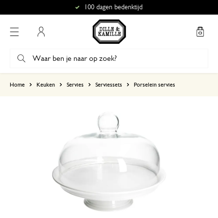
100 dagen bedenktijd
Mijn account
gebaseerd op 10 beoordelingen
Home
Keuken
Servies
Serviessets
Porselein servies
5
4
3
2
1
22 januari 2024
Enkel een score, geen toelichting gege