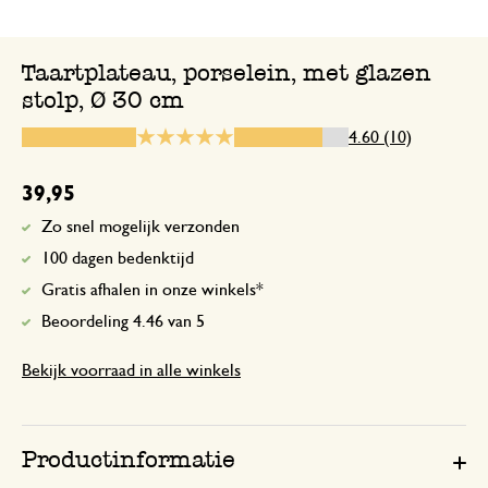
Alles oke
Taartplateau, porselein, met glazen
stolp, Ø 30 cm
3 december 2024
4.60 (10)
Alles oke
39,95
Mooi model
Zo snel mogelijk verzonden
100 dagen bedenktijd
22 juni 2024
Gratis afhalen in onze winkels*
Mooi model: glas en keramiek.
Beoordeling 4.46 van 5
Bekijk voorraad in alle winkels
Prachtig door zijn eenvoud!
15 augustus 2025
Productinformatie
Prachtige stijl, eenvoudig en klasiek! M