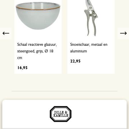
Previous
, 27
Schaal reactieve glazuur,
Snoeischaar, metaal en
Blo
steengoed, grijs, Ø 18
aluminium
met
cm
cm
22,95
16,95
14
Tips en inspiratie