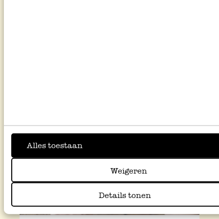
Van poetshelden zoals schoonmaakazijn
gel, dubbelkoolzure soda en
vlekkenzeep tot afwas- en
flessenborstels, stevige boenders,
vegers en nog veel meer.
Alles toestaan
Weigeren
Details tonen