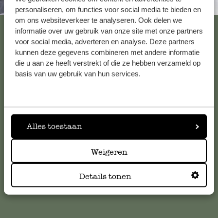
Altijd in de buurt
personaliseren, om functies voor social media te bieden en
om ons websiteverkeer te analyseren. Ook delen we
Bekijk alle 62 winkels
informatie over uw gebruik van onze site met onze partners
voor social media, adverteren en analyse. Deze partners
kunnen deze gegevens combineren met andere informatie
die u aan ze heeft verstrekt of die ze hebben verzameld op
Klantenservice
basis van uw gebruik van hun services.
Voor vragen, tips of hulp kun je contact opnemen met onze
klantenservice. Of bekijk hier het antwoord op de
meestgestelde vragen
.
Alles toestaan
klantenservice@dille-kamille.com
Weigeren
Online Klantenservice
Details tonen