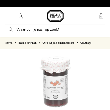
Gratis afhalen in onze winkels*
Mijn account
gebaseerd op 1 beoordeling
Home
Eten & drinken
Olie, azijn & smaakmakers
Chutneys
5
4
3
2
1
Heerlijk
1 juli 2026