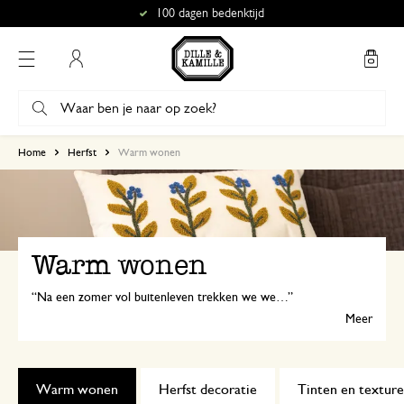
100 dagen bedenktijd
Mijn account
Home
Herfst
Warm wonen
Warm wonen
Na een zomer vol buitenleven trekken we weer naar binnen. De woonkamer wordt onze cocon, gevuld met warme herfstkleuren en sfeervolle accenten. Denk aan een zachte plaid, kussens in rijke tinten en kaarsen in allerlei vormen en maten. We creëren een plek waar het heerlijk thuiskomen is.
Meer
Warm wonen
Herfst decoratie
Tinten en textur