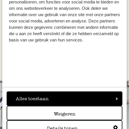
personaliseren, om functies voor social media te bieden en
bamboe, 100 ml
om ons websiteverkeer te analyseren. Ook delen we
informatie over uw gebruik van onze site met onze partners
13,95
voor social media, adverteren en analyse. Deze partners
139,50 / l
kunnen deze gegevens combineren met andere informatie
Niet op voorraad
die u aan ze heeft verstrekt of die ze hebben verzameld op
basis van uw gebruik van hun services.
1
2
Alles toestaan
Weigeren
Details tonen