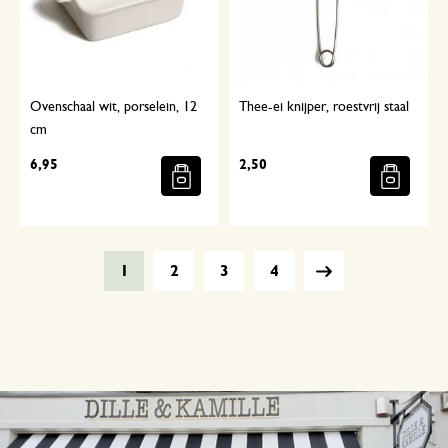
Ovenschaal wit, porselein, 12
Thee-ei knijper, roestvrij staal
cm
6,95
2,50
1
2
3
4