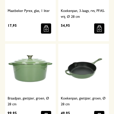
Maatbeker Pyrex, glas, 1 liter
Koekenpan, 3-laags, rvs, PFAS-
vrij, Ø 28 cm
17,95
54,95
Braadpan, gietijzer, groen, Ø
Koekenpan, gietijzer, groen, Ø
28 cm
28 cm
99,95
49,95