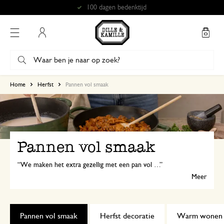
Gratis afhalen in onze winkels*
Mijn account
Home
Herfst
Pannen vol smaak
Pannen vol smaak
We maken het extra gezellig met een pan vol comfortfood of een goed gevulde borrelplank. Denk aan huisgemaakte pasta met een kruidige saus of hapjes in rustieke schaaltjes. Alles wat je nodig hebt om met aandacht te koken en te delen.
Meer
Pannen vol smaak
Herfst decoratie
Warm wonen