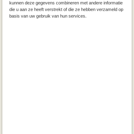
kunnen deze gegevens combineren met andere informatie
die u aan ze heeft verstrekt of die ze hebben verzameld op
basis van uw gebruik van hun services.
Theedoek, GOTS bio-katoen,
Hapjespan, gietijzer, groen, Ø
appeltaartrecept, 50 x 70 cm
30 cm
4,95
99,95
Bakkwastje plat, beukenhout
Fluitketel, rvs met houten
handvat, 2.5 liter