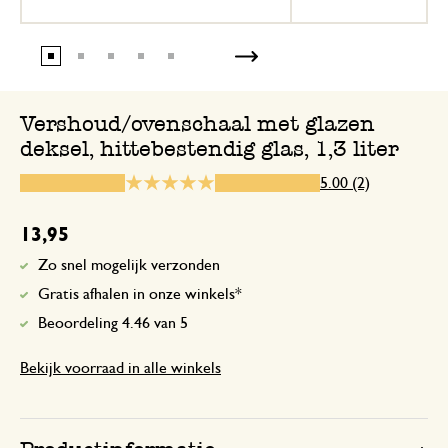
Heel blij mee ,goede vervanging voor al 
Perfect
Vershoud/ovenschaal met glazen
deksel, hittebestendig glas, 1,3 liter
20 juni 2026
Perfect
5.00 (2)
13,95
Zo snel mogelijk verzonden
Gratis afhalen in onze winkels*
Beoordeling 4.46 van 5
Bekijk voorraad in alle winkels