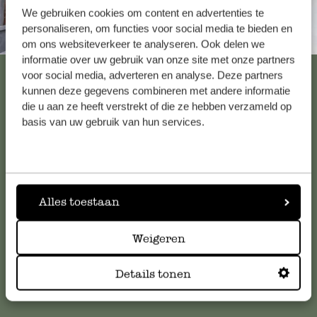
We gebruiken cookies om content en advertenties te
personaliseren, om functies voor social media te bieden en
Altijd in de buurt
om ons websiteverkeer te analyseren. Ook delen we
informatie over uw gebruik van onze site met onze partners
Bekijk alle 62 winkels
voor social media, adverteren en analyse. Deze partners
kunnen deze gegevens combineren met andere informatie
die u aan ze heeft verstrekt of die ze hebben verzameld op
basis van uw gebruik van hun services.
Klantenservice
Voor vragen, tips of hulp kun je contact opnemen met onze
klantenservice. Of bekijk hier het antwoord op de
Alles toestaan
meestgestelde vragen
.
Weigeren
klantenservice@dille-kamille.com
Details tonen
Online Klantenservice