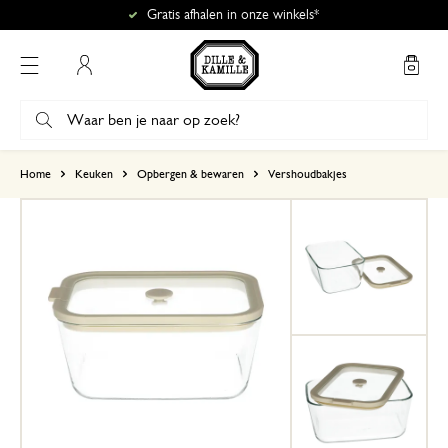
Gratis afhalen in onze winkels*
Mijn account
gebaseerd op 2 beoordelingen
Home
Keuken
Opbergen & bewaren
Vershoudbakjes
5
4
3
2
1
Heel blij mee
26 juli 2026