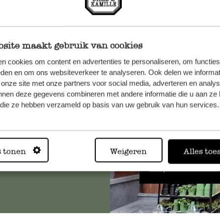
site maakt gebruik van cookies
n cookies om content en advertenties te personaliseren, om functies
et onze
eden en om ons websiteverkeer te analyseren. Ook delen we informat
 onze site met onze partners voor social media, adverteren en analy
nnen deze gegevens combineren met andere informatie die u aan ze 
f die ze hebben verzameld op basis van uw gebruik van hun services.
Altijd in
s tonen
Weigeren
Alles toe
Bekijk alle 62 winkels