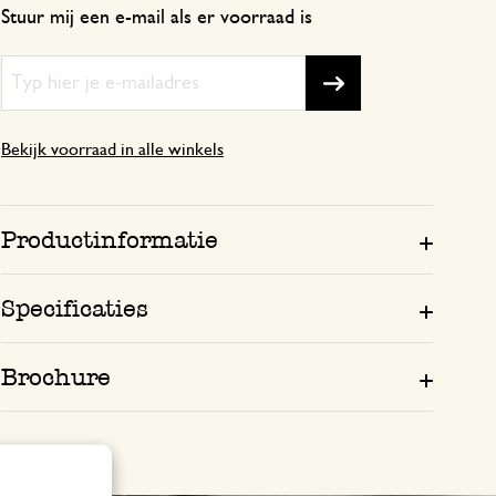
Stuur mij een e-mail als er voorraad is
Enkel een score, geen toelichting gege
Antwoord van Dille & Kamille
7 mei 2024
Bekijk voorraad in alle winkels
Bedankt voor je beoordeling. Veel p
je aankopen!🌿
Productinformatie
4 juni 2025
Specificaties
Enkel een score, geen toelichting gege
Brochure