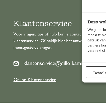
Klantenservice
Deze web
We gebruike
Voor vragen, tips of hulp kun je contact opnemen m
media te bi
gebruik van
klantenservice. Of bekijk hier het antwoord op de
partners ku
meestgestelde vragen
.
verstrekt o
klantenservice@dille-kamille.com
Detail
Online Klantenservice