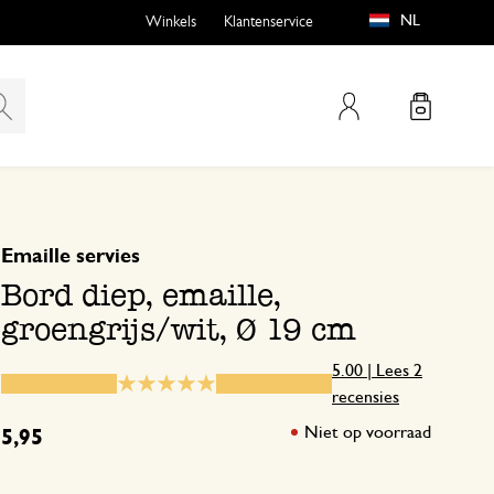
NL
Winkels
Klantenservice
Mijn account
gebaseerd op 2 beoordelingen
5
4
Emaille servies
emen
buiten?
3
Bord diep, emaille,
2
groengrijs/wit, Ø 19 cm
1
5.00 | Lees 2
recensies
n
Op tijd geleverd en zorgvuldig
Niet op voorraad
5,95
6 mei 2024