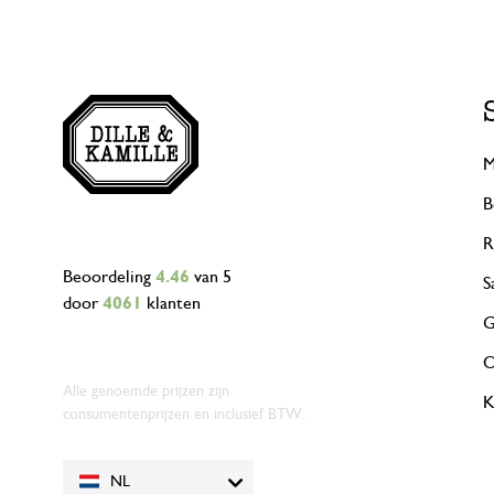
M
B
R
Beoordeling
4.46
van 5
S
door
4061
klanten
G
O
Alle genoemde prijzen zijn
K
consumentenprijzen en inclusief BTW.
NL