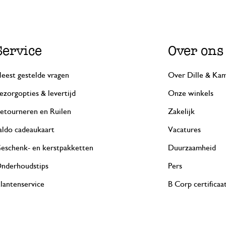
Service
Over ons
eest gestelde vragen
Over Dille & Kam
ezorgopties & levertijd
Onze winkels
etourneren en Ruilen
Zakelijk
aldo cadeaukaart
Vacatures
eschenk- en kerstpakketten
Duurzaamheid
nderhoudstips
Pers
lantenservice
B Corp certificaa