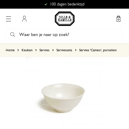
100 dagen bedenktijd
Mijn account
gebaseerd op 2 beoordelingen
Home
Keuken
Servies
Serviessets
Servies 'Cameo', porselein
5
4
3
2
1
10 december 2024
Enkel een score, geen toelichting gege