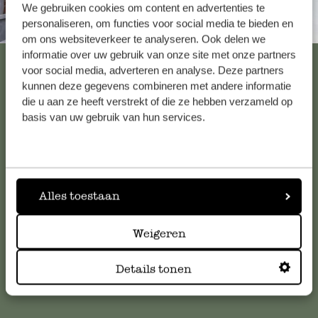
We gebruiken cookies om content en advertenties te
personaliseren, om functies voor social media te bieden en
Altijd in de buurt
om ons websiteverkeer te analyseren. Ook delen we
informatie over uw gebruik van onze site met onze partners
Bekijk alle 62 winkels
voor social media, adverteren en analyse. Deze partners
kunnen deze gegevens combineren met andere informatie
die u aan ze heeft verstrekt of die ze hebben verzameld op
basis van uw gebruik van hun services.
Klantenservice
Voor vragen, tips of hulp kun je contact opnemen met onze
klantenservice. Of bekijk hier het antwoord op de
meestgestelde vragen
.
Alles toestaan
Weigeren
klantenservice@dille-kamille.com
Details tonen
Online Klantenservice