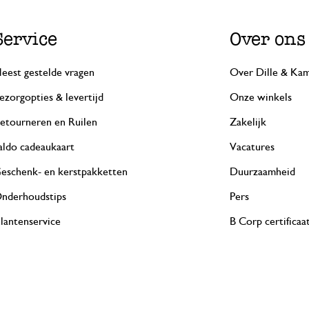
Service
Over ons
eest gestelde vragen
Over Dille & Kam
ezorgopties & levertijd
Onze winkels
etourneren en Ruilen
Zakelijk
aldo cadeaukaart
Vacatures
eschenk- en kerstpakketten
Duurzaamheid
nderhoudstips
Pers
lantenservice
B Corp certificaa