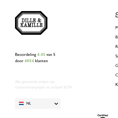
M
B
R
Beoordeling
4.45
van 5
S
door
4054
klanten
G
O
Alle genoemde prijzen zijn
K
consumentenprijzen en inclusief BTW.
NL