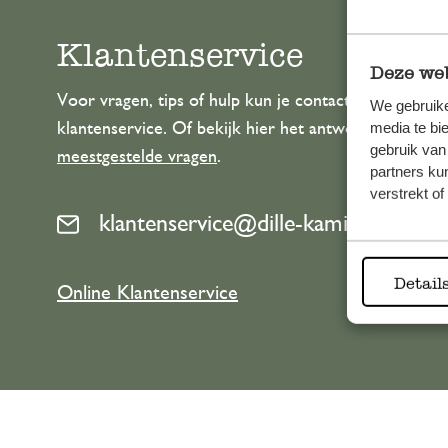
Klantenservice
Deze web
Voor vragen, tips of hulp kun je contact opnemen m
We gebruike
media te bi
klantenservice. Of bekijk hier het antwoord op de
gebruik van
meestgestelde vragen
.
partners ku
verstrekt o
klantenservice@dille-kamille.com
Detail
Online Klantenservice