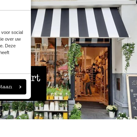
 voor social
ie over uw
se. Deze
heeft
 de buurt
staan