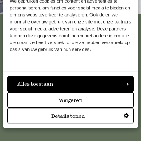
We gebruiken cookies om content en advertenties te
Altijd in de buurt
personaliseren, om functies voor social media te bieden en
om ons websiteverkeer te analyseren. Ook delen we
Bekijk alle 62 winkels
informatie over uw gebruik van onze site met onze partners
voor social media, adverteren en analyse. Deze partners
kunnen deze gegevens combineren met andere informatie
die u aan ze heeft verstrekt of die ze hebben verzameld op
Klantenservice
basis van uw gebruik van hun services.
Voor vragen, tips of hulp kun je contact opnemen met onze
klantenservice. Of bekijk hier het antwoord op de
meestgestelde vragen
.
Alles toestaan
klantenservice@dille-kamille.com
Weigeren
Details tonen
Online Klantenservice