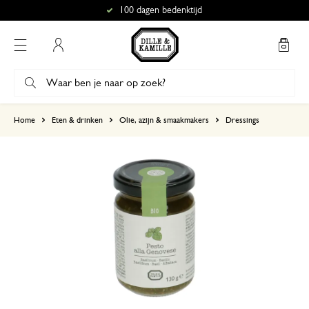
100 dagen bedenktijd
Mijn account
gebaseerd op 0 beoordeling
Home
Eten & drinken
Olie, azijn & smaakmakers
Dressings