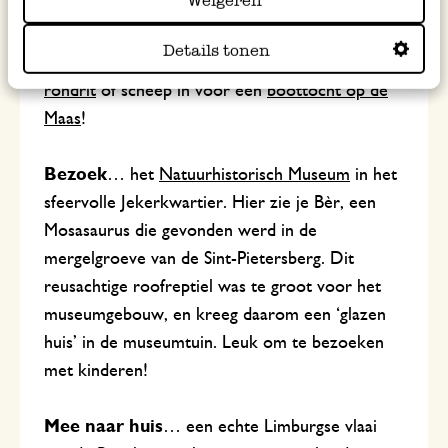
Weigeren
de
Basiliek van Sint Servaas
op het
Vrijthof.
Wil
je de stad op een originele manier ontdekken?
Details tonen
Ga op stap met een
gids
, neem de
bus voor een
rondrit
of scheep in voor een
boottocht op de
Maas
!
Bezoek
… het
Natuurhistorisch Museum
in het
sfeervolle Jekerkwartier. Hier zie je Bèr, een
Mosasaurus die gevonden werd in de
mergelgroeve van de Sint-Pietersberg. Dit
reusachtige roofreptiel was te groot voor het
museumgebouw, en kreeg daarom een ‘glazen
huis’ in de museumtuin. Leuk om te bezoeken
met kinderen!
Mee naar huis
… een echte Limburgse vlaai