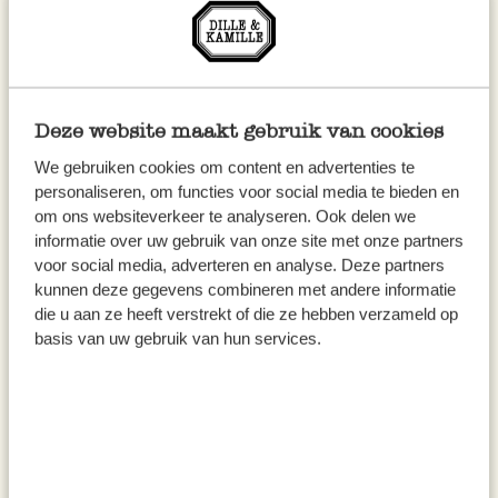
Kom bij ons langs om een
bijzonder cadeau
uit
te zoeken, een
mooi tafelkleed
, authentieke
marseille zeep
of voor
handig keukengerei
. Je
kunt ook je eigen wasmiddel en afwasmiddel
Deze website maakt gebruik van cookies
tappen!
We gebruiken cookies om content en advertenties te
personaliseren, om functies voor social media te bieden en
Bij Dille & Kamille Maastricht vind je volop
om ons websiteverkeer te analyseren. Ook delen we
keuze in:
informatie over uw gebruik van onze site met onze partners
voor social media, adverteren en analyse. Deze partners
kunnen deze gegevens combineren met andere informatie
Tafelkleden
die u aan ze heeft verstrekt of die ze hebben verzameld op
Kaarsen
basis van uw gebruik van hun services.
Rieten manden
Cadeau ideeën
Bloempotten