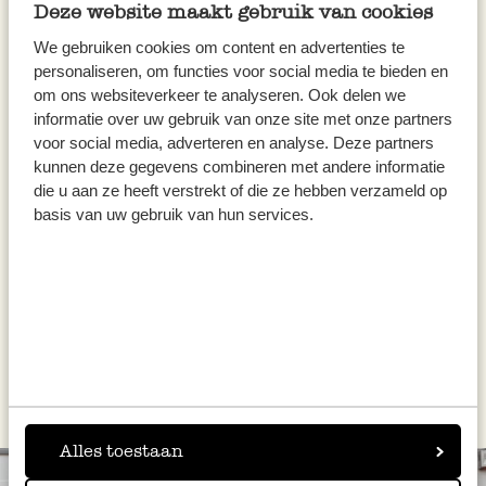
Deze website maakt gebruik van cookies
Bij Dille & Kamille Zwolle vind je volop keuze
We gebruiken cookies om content en advertenties te
in:
personaliseren, om functies voor social media te bieden en
om ons websiteverkeer te analyseren. Ook delen we
informatie over uw gebruik van onze site met onze partners
Tafelkleden
voor social media, adverteren en analyse. Deze partners
Kaarsen
kunnen deze gegevens combineren met andere informatie
die u aan ze heeft verstrekt of die ze hebben verzameld op
Rieten manden
basis van uw gebruik van hun services.
Cadeau ideeën
Bloempotten
Laat je inspireren bij Dille & Kamille Zwolle!
Alles toestaan