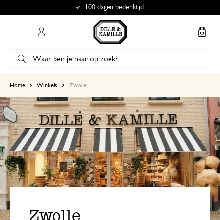
100 dagen bedenktijd
Mijn account
Home
Winkels
Zwolle
Zwolle