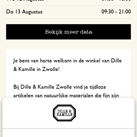
Do 13 Augustus
09:30
-
21:00
Bekijk meer data
Je bent van harte welkom in de winkel van Dille
& Kamille in Zwolle!
Bij Dille & Kamille Zwolle vind je tijdloze
artikelen van natuurlijke materialen die fijn zijn
om dagelijks te gebruiken én lang meegaan.
Kom bij ons langs om een
bijzonder cadeau
uit
te zoeken, een
mooi tafelkleed
, authentieke
marseille zeep
of voor
handig keukengerei
.