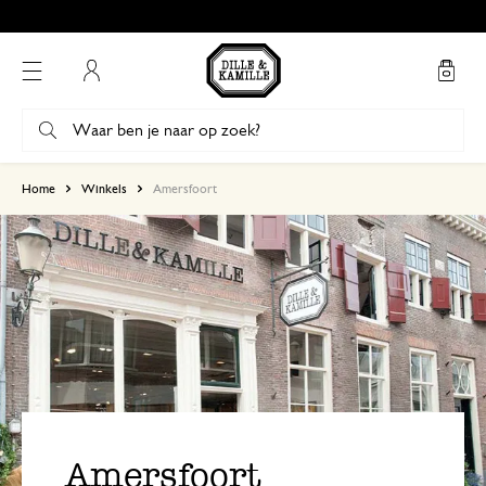
Mijn account
Home
Winkels
Amersfoort
Amersfoort