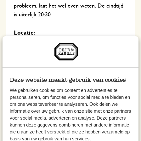
probleem, laat het wel even weten. De eindtijd
is uiterlijk 20:30
Locatie
:
Je bent van harte welkom bij Dille & Kamille,
Krommestraat 36 in Amersfoort.
Kosten
:
€ 29,95.
Deze website maakt gebruik van cookies
We gebruiken cookies om content en advertenties te
Inschrijfmogelijkheid:
personaliseren, om functies voor social media te bieden en
om ons websiteverkeer te analyseren. Ook delen we
Meedoen? Schrijf je dan
hier
in!
informatie over uw gebruik van onze site met onze partners
voor social media, adverteren en analyse. Deze partners
kunnen deze gegevens combineren met andere informatie
die u aan ze heeft verstrekt of die ze hebben verzameld op
basis van uw gebruik van hun services.