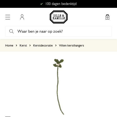
100 dagen bedenktijd
Mijn account
gebaseerd op 0 beoordeling
Home
Kerst
Kerstdecoratie
Vilten kersthangers