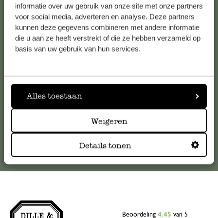
informatie over uw gebruik van onze site met onze partners
Klantenservice
voor social media, adverteren en analyse. Deze partners
kunnen deze gegevens combineren met andere informatie
die u aan ze heeft verstrekt of die ze hebben verzameld op
Voor vragen, tips of hulp kun je contact opnemen met onze
basis van uw gebruik van hun services.
klantenservice. Of bekijk hier het antwoord op de
meestgestelde vragen
.
klantenservice@dille-kamille.com
Alles toestaan
Online Klantenservice
Weigeren
Details tonen
Beoordeling
4.45
van 5